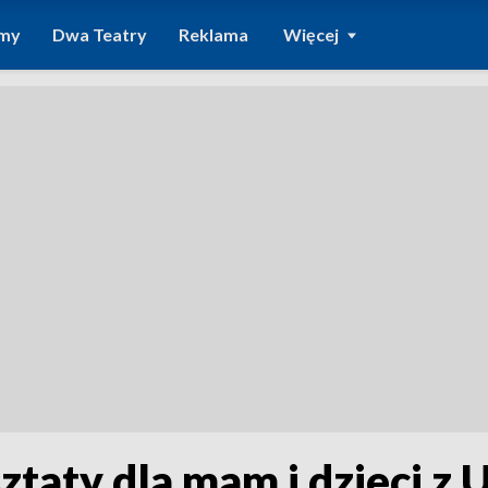
amy
Dwa Teatry
Reklama
Więcej
taty dla mam i dzieci z 