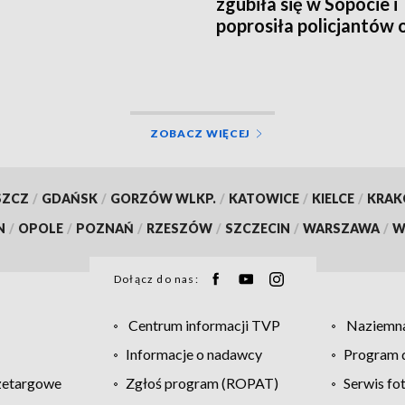
zgubiła się w Sopocie i
poprosiła policjantów 
pomoc
ZOBACZ WIĘCEJ
SZCZ
/
GDAŃSK
/
GORZÓW WLKP.
/
KATOWICE
/
KIELCE
/
KRA
N
/
OPOLE
/
POZNAŃ
/
RZESZÓW
/
SZCZECIN
/
WARSZAWA
/
W
Dołącz do nas:
Centrum informacji TVP
Naziemna
Informacje o nadawcy
Program d
zetargowe
Zgłoś program (ROPAT)
Serwis fo