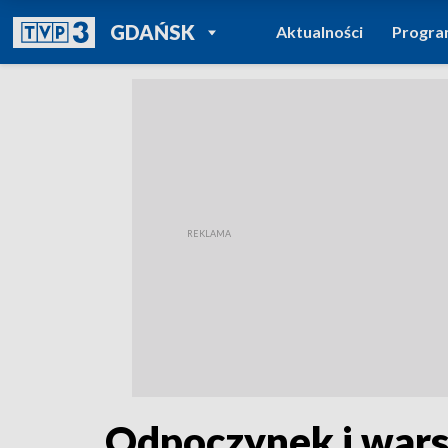
POWRÓT DO
GDAŃSK
Aktualności
Progr
TVP REGIONY
Odpoczynek i warsz