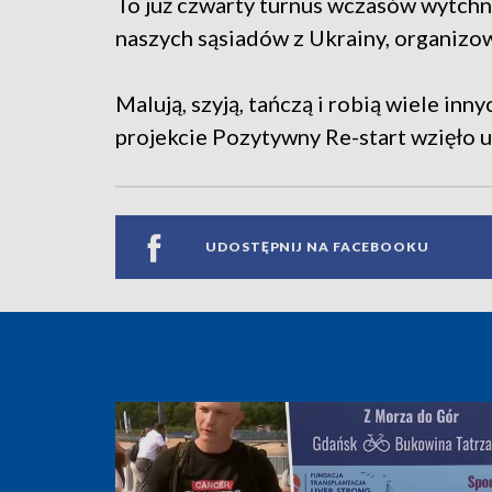
To już czwarty turnus wczasów wytchn
naszych sąsiadów z Ukrainy, organizo
Malują, szyją, tańczą i robią wiele in
projekcie Pozytywny Re-start wzięło u
UDOSTĘPNIJ NA FACEBOOKU