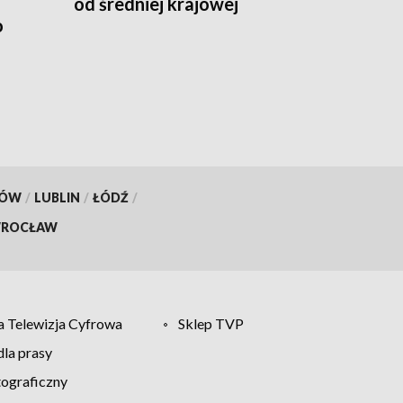
od średniej krajowej
o
KÓW
/
LUBLIN
/
ŁÓDŹ
/
ROCŁAW
 Telewizja Cyfrowa
Sklep TVP
la prasy
tograficzny