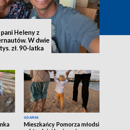
 pani Heleny z
ternautów. W dwie
ys. zł. 90-latka
GDAŃSK
ynka
Mieszkańcy Pomorza młodsi