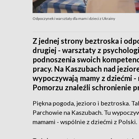
Odpoczynek i warsztaty dla mam i dzieci z Ukrainy
Z jednej strony beztroska i odp
drugiej - warsztaty z psycholo
podnoszenia swoich kompetenc
pracy. Na Kaszubach nad jezio
wypoczywają mamy z dziećmi - na
Pomorzu znaleźli schronienie p
Piękna pogoda, jezioro i beztroska. T
Parchowie na Kaszubach. Tu wypoczywa
mamami - wspólnie z dziećmi z Polski.