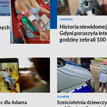
GDAŃSK
Historia niewidomej
nych
Gdyni poruszyła in
godziny zebrali 100 t
poleci do Australii
GDAŃSK
c dla Adama
Sześcioletnia dziewcz