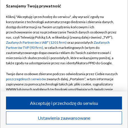
Szanujemy Twoją prywatność
Dołącz do nas:
Kliknij "Akceptuję i przechodzę do serwisu", aby wyrazić zgody na
korzystanie z technologii automatycznego śledzenia i zbierania danych,
TVP
dostęp do informacji na Twoim urządzeniu końcowym i ich
Abonament TVP
przechowywanie oraz na przetwarzanie Twoich danych osobowych przez
Regulamin TVP
nas, czyli Telewizję Polską S.A. w likwidacji (zwaną dalej również „TVP”),
Emisja w TVP
Polityka prywatności
Zaufanych Partnerów z IAB* (1201 firm)
oraz pozostałych
Zaufanych
Partnerów TVP (93 firm)
, w celach marketingowych (w tym do
Centrum informacji TVP
Moje zgody
zautomatyzowanego dopasowania reklam do Twoich zainteresowań i
mierzenia ich skuteczności) i pozostałych, które wskazujemy poniżej, a
Naziemna Telewizja Cyfrowa
Pomoc
także zgody na udostępnianie przez nas identyfikatora PPID do Google.
Sklep TVP
Biuro reklamy
Twoje dane osobowe zbierane podczas odwiedzania przez Ciebie naszych
Rada Programowa
Kontakt
poszczególnych serwisów
zwanych dalej „Portalem”, w tym informacje
zapisywane za pomocą technologii takich jak: pliki cookie, sygnalizatory
System NOS
WWW lub innych podobnych technologii umożliwiających świadczenie
dopasowanych i bezpiecznych usług, personalizację treści oraz reklam,
Informacje o nadawcy
Kanały
udostępnianie funkcji mediów społecznościowych oraz analizowanie
Akceptuję i przechodzę do serwisu
ruchu w Internecie.
Program dla prasy
©2026 Telewizja Polska S.A. w likwidacji
Biuro Reklamy
Twoje dane osobowe zbierane podczas odwiedzania przez Ciebie
Ustawienia zaawansowane
poszczególnych serwisów
na Portalu, takie jak adresy IP, identyfikatory
Ogłoszenie przetargowe
Twoich urządzeń końcowych i identyfikatory plików cookie, informacje o