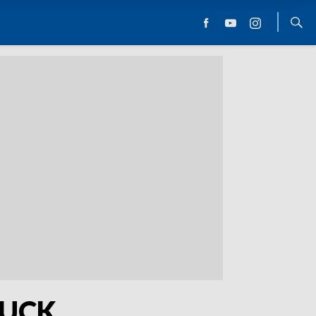
m UCK