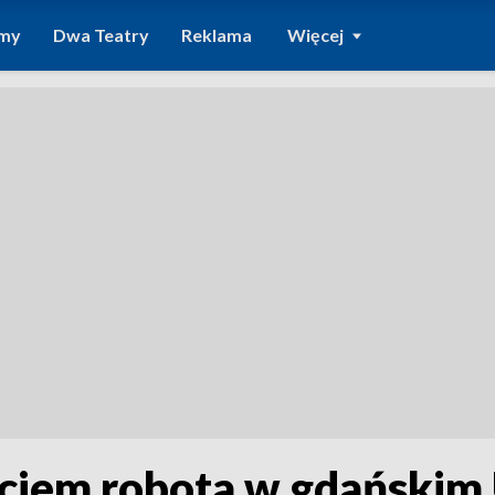
amy
Dwa Teatry
Reklama
Więcej
yciem robota w gdański