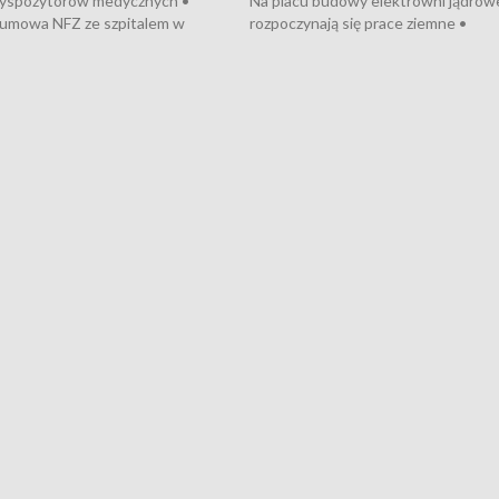
dyspozytorów medycznych •
Na placu budowy elektrowni jądrow
umowa NFZ ze szpitalem w
rozpoczynają się prace ziemne •
• Otwarto Morski Terminal
Podpisano umowę na budowę obwo
nkowy • Budowa morskiej farmy
Starogardu Gdańskiego • Za kilka dn
 • Korki na gdańskich Stogach •
wodowanie ORP „Wicher” • 18 mili
czne zachowania na torach •
złotych na inwestycje w szkołach w
nowych „trajtków” dla Gdyni
i Wejherowie • Nowy sprzęt
kardiologiczny dla Puckiego Szpitala
Pomorzu znów rekordowe upały