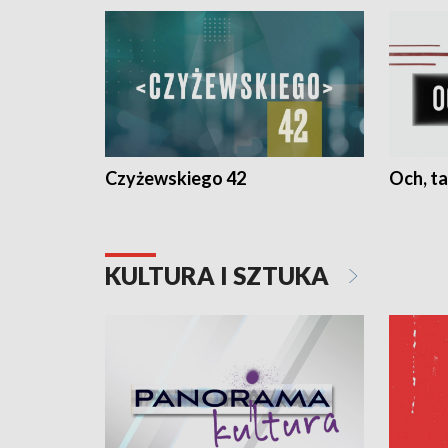
Czyżewskiego 42
Och, ta
KULTURA I SZTUKA