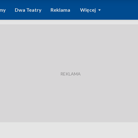
amy
Dwa Teatry
Reklama
Więcej