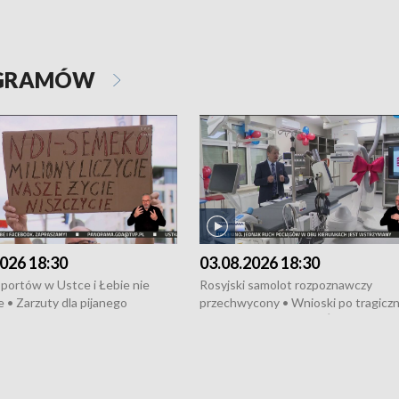
OGRAMÓW
026 18:30
03.08.2026 18:30
portów w Ustce i Łebie nie
Rosyjski samolot rozpoznawczy
 • Zarzuty dla pijanego
przechwycony • Wnioski po tragicz
ciągnika • Protest
pożarze na działkach • Śledztwo po
wanych przez dewelopera w
pożarze łodzi na Motławie • Urząd M
ilion zł dla dzieci z UCK od
wraca do Słupska • Kampania społe
ghters • Efekty wpisu Gdyni na
puckiego Hospicjum • Nagrody Fest
ESCO • Kaszubscy kuczerzy
Szekspirowskiego rozdane • Tysiąc