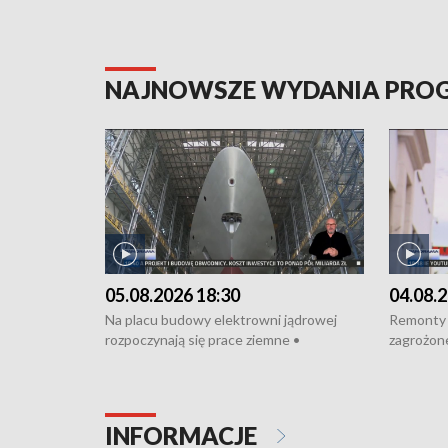
NAJNOWSZE WYDANIA PR
05.08.2026 18:30
04.08.2
Na placu budowy elektrowni jądrowej
Remonty 
rozpoczynają się prace ziemne •
zagrożone
Podpisano umowę na budowę obwodnicy
kierowcy 
Starogardu Gdańskiego • Za kilka dni
poszkodo
wodowanie ORP „Wicher” • 18 milionów
Gdyni • M
złotych na inwestycje w szkołach w Rumi
Cancer Fi
INFORMACJE
i Wejherowie • Nowy sprzęt
Listę UN