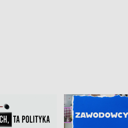
ur de Pologne
kibiców na trasie przejazdu peleton
Tour de Pologne przez Kaszuby