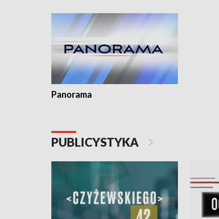
kardiologiczny dla Puckiego Szpitala • Na
witali To
Pomorzu znów rekordowe upały
Panorama
PUBLICYSTYKA