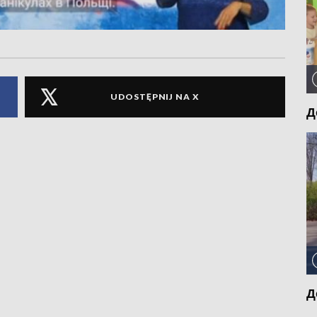
UDOSTĘPNIJ NA X
Д
Д