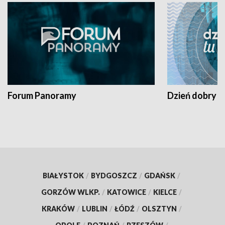
Forum Panoramy
Dzień dobry t
BIAŁYSTOK
/
BYDGOSZCZ
/
GDAŃSK
/
GORZÓW WLKP.
/
KATOWICE
/
KIELCE
/
KRAKÓW
/
LUBLIN
/
ŁÓDŹ
/
OLSZTYN
/