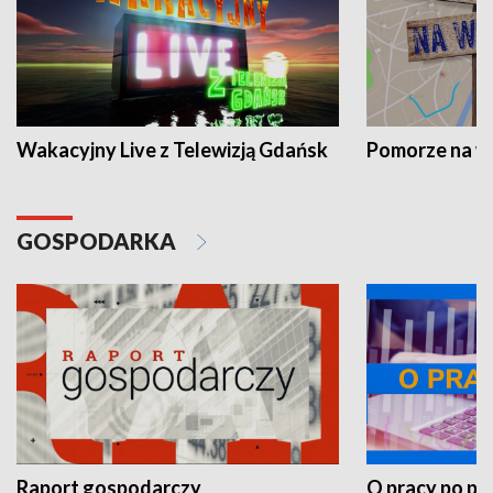
Wakacyjny Live z Telewizją Gdańsk
Pomorze na 
GOSPODARKA
Raport gospodarczy
O pracy po pr