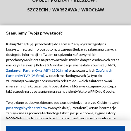
OPOLE
/
POZNAŃ
/
RZESZÓW
/
SZCZECIN
/
WARSZAWA
/
WROCŁAW
Szanujemy Twoją prywatność
Dołącz do nas:
Kliknij "Akceptuję i przechodzę do serwisu", aby wyrazić zgody na
korzystanie z technologii automatycznego śledzenia i zbierania danych,
TVP
dostęp do informacji na Twoim urządzeniu końcowym i ich
Abonament TVP
przechowywanie oraz na przetwarzanie Twoich danych osobowych przez
Regulamin TVP
nas, czyli Telewizję Polską S.A. w likwidacji (zwaną dalej również „TVP”),
Emisja w TVP
Zaufanych Partnerów z IAB* (1201 firm)
oraz pozostałych
Zaufanych
Polityka prywatności
Partnerów TVP (93 firm)
, w celach marketingowych (w tym do
Centrum informacji TVP
Moje zgody
zautomatyzowanego dopasowania reklam do Twoich zainteresowań i
mierzenia ich skuteczności) i pozostałych, które wskazujemy poniżej, a
Naziemna Telewizja Cyfrowa
Pomoc
także zgody na udostępnianie przez nas identyfikatora PPID do Google.
Sklep TVP
Biuro reklamy
Twoje dane osobowe zbierane podczas odwiedzania przez Ciebie naszych
Rada Programowa
poszczególnych serwisów
zwanych dalej „Portalem”, w tym informacje
Kontakt
zapisywane za pomocą technologii takich jak: pliki cookie, sygnalizatory
System NOS
WWW lub innych podobnych technologii umożliwiających świadczenie
dopasowanych i bezpiecznych usług, personalizację treści oraz reklam,
Informacje o nadawcy
Kanały
udostępnianie funkcji mediów społecznościowych oraz analizowanie