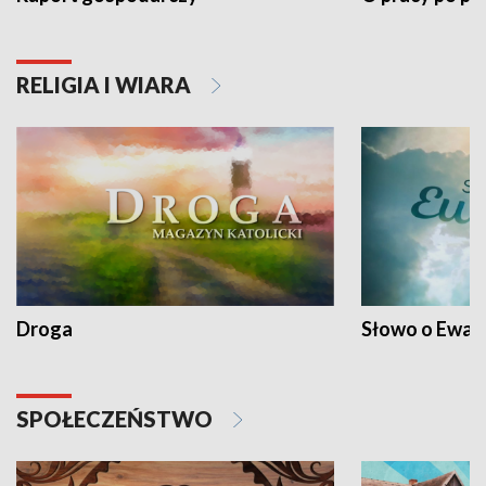
RELIGIA I WIARA
Droga
Słowo o Ewang
SPOŁECZEŃSTWO