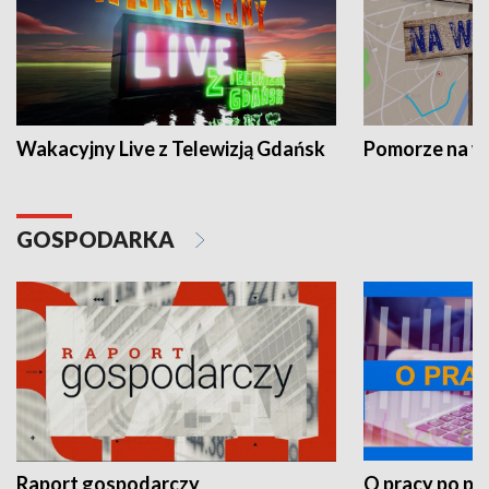
Wakacyjny Live z Telewizją Gdańsk
Pomorze na 
GOSPODARKA
Raport gospodarczy
O pracy po pr