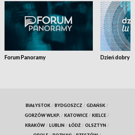
Forum Panoramy
Dzień dobry t
BIAŁYSTOK
/
BYDGOSZCZ
/
GDAŃSK
/
GORZÓW WLKP.
/
KATOWICE
/
KIELCE
/
KRAKÓW
/
LUBLIN
/
ŁÓDŹ
/
OLSZTYN
/