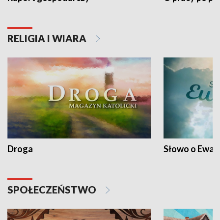
RELIGIA I WIARA
Droga
Słowo o Ewang
SPOŁECZEŃSTWO