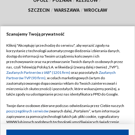
OPOLE
/
POZNAŃ
/
RZESZÓW
/
SZCZECIN
/
WARSZAWA
/
WROCŁAW
Szanujemy Twoją prywatność
Dołącz do nas:
Kliknij "Akceptuję i przechodzę do serwisu", aby wyrazić zgody na
korzystanie z technologii automatycznego śledzenia i zbierania danych,
TVP
dostęp do informacji na Twoim urządzeniu końcowym i ich
Abonament TVP
przechowywanie oraz na przetwarzanie Twoich danych osobowych przez
Regulamin TVP
nas, czyli Telewizję Polską S.A. w likwidacji (zwaną dalej również „TVP”),
Emisja w TVP
Zaufanych Partnerów z IAB* (1201 firm)
oraz pozostałych
Zaufanych
Polityka prywatności
Partnerów TVP (93 firm)
, w celach marketingowych (w tym do
Centrum informacji TVP
Moje zgody
zautomatyzowanego dopasowania reklam do Twoich zainteresowań i
mierzenia ich skuteczności) i pozostałych, które wskazujemy poniżej, a
Naziemna Telewizja Cyfrowa
Pomoc
także zgody na udostępnianie przez nas identyfikatora PPID do Google.
Sklep TVP
Biuro reklamy
Twoje dane osobowe zbierane podczas odwiedzania przez Ciebie naszych
Rada Programowa
poszczególnych serwisów
zwanych dalej „Portalem”, w tym informacje
Kontakt
zapisywane za pomocą technologii takich jak: pliki cookie, sygnalizatory
System NOS
WWW lub innych podobnych technologii umożliwiających świadczenie
dopasowanych i bezpiecznych usług, personalizację treści oraz reklam,
Informacje o nadawcy
Kanały
udostępnianie funkcji mediów społecznościowych oraz analizowanie