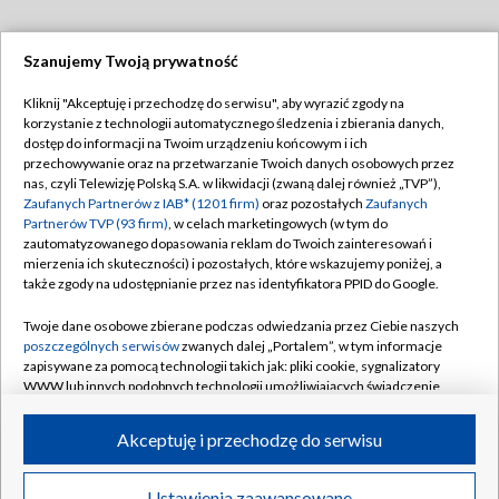
Szanujemy Twoją prywatność
Dołącz do nas:
Kliknij "Akceptuję i przechodzę do serwisu", aby wyrazić zgody na
korzystanie z technologii automatycznego śledzenia i zbierania danych,
TVP
dostęp do informacji na Twoim urządzeniu końcowym i ich
Abonament TVP
przechowywanie oraz na przetwarzanie Twoich danych osobowych przez
Regulamin TVP
nas, czyli Telewizję Polską S.A. w likwidacji (zwaną dalej również „TVP”),
Emisja w TVP
Zaufanych Partnerów z IAB* (1201 firm)
oraz pozostałych
Zaufanych
Polityka prywatności
Partnerów TVP (93 firm)
, w celach marketingowych (w tym do
Centrum informacji TVP
Moje zgody
zautomatyzowanego dopasowania reklam do Twoich zainteresowań i
mierzenia ich skuteczności) i pozostałych, które wskazujemy poniżej, a
Naziemna Telewizja Cyfrowa
Pomoc
także zgody na udostępnianie przez nas identyfikatora PPID do Google.
Sklep TVP
Biuro reklamy
Twoje dane osobowe zbierane podczas odwiedzania przez Ciebie naszych
Rada Programowa
poszczególnych serwisów
zwanych dalej „Portalem”, w tym informacje
Kontakt
zapisywane za pomocą technologii takich jak: pliki cookie, sygnalizatory
System NOS
WWW lub innych podobnych technologii umożliwiających świadczenie
dopasowanych i bezpiecznych usług, personalizację treści oraz reklam,
Informacje o nadawcy
Kanały
udostępnianie funkcji mediów społecznościowych oraz analizowanie
Akceptuję i przechodzę do serwisu
ruchu w Internecie.
Program dla prasy
©2026 Telewizja Polska S.A. w likwidacji
Biuro Reklamy
Twoje dane osobowe zbierane podczas odwiedzania przez Ciebie
Ustawienia zaawansowane