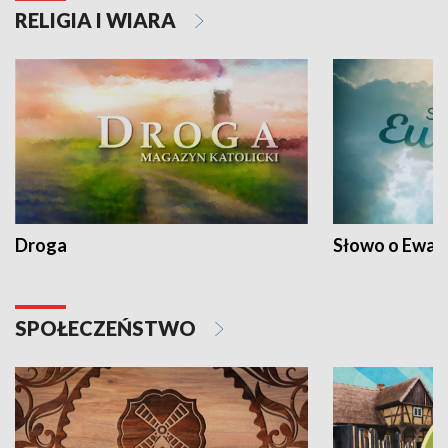
RELIGIA I WIARA
Droga
Słowo o Ewang
SPOŁECZEŃSTWO