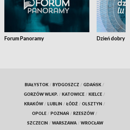
Forum Panoramy
Dzień dobry t
BIAŁYSTOK
/
BYDGOSZCZ
/
GDAŃSK
/
GORZÓW WLKP.
/
KATOWICE
/
KIELCE
/
KRAKÓW
/
LUBLIN
/
ŁÓDŹ
/
OLSZTYN
/
OPOLE
/
POZNAŃ
/
RZESZÓW
/
SZCZECIN
/
WARSZAWA
/
WROCŁAW