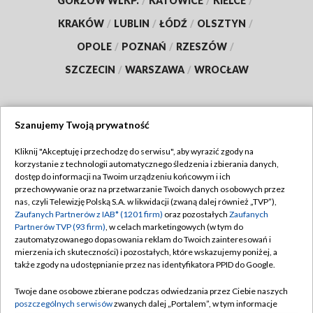
GORZÓW WLKP.
/
KATOWICE
/
KIELCE
/
KRAKÓW
/
LUBLIN
/
ŁÓDŹ
/
OLSZTYN
/
OPOLE
/
POZNAŃ
/
RZESZÓW
/
SZCZECIN
/
WARSZAWA
/
WROCŁAW
Szanujemy Twoją prywatność
Dołącz do nas:
Kliknij "Akceptuję i przechodzę do serwisu", aby wyrazić zgody na
korzystanie z technologii automatycznego śledzenia i zbierania danych,
TVP
dostęp do informacji na Twoim urządzeniu końcowym i ich
Abonament TVP
przechowywanie oraz na przetwarzanie Twoich danych osobowych przez
Regulamin TVP
nas, czyli Telewizję Polską S.A. w likwidacji (zwaną dalej również „TVP”),
Emisja w TVP
Zaufanych Partnerów z IAB* (1201 firm)
oraz pozostałych
Zaufanych
Polityka prywatności
Partnerów TVP (93 firm)
, w celach marketingowych (w tym do
Centrum informacji TVP
Moje zgody
zautomatyzowanego dopasowania reklam do Twoich zainteresowań i
mierzenia ich skuteczności) i pozostałych, które wskazujemy poniżej, a
Naziemna Telewizja Cyfrowa
Pomoc
także zgody na udostępnianie przez nas identyfikatora PPID do Google.
Sklep TVP
Biuro reklamy
Twoje dane osobowe zbierane podczas odwiedzania przez Ciebie naszych
Rada Programowa
poszczególnych serwisów
zwanych dalej „Portalem”, w tym informacje
Kontakt