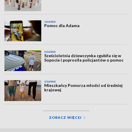
GDAŃSK
Pomoc dla Adama
GDAŃSK
Sześcioletnia dziewczynka zgubiła się w
Sopocie i poprosiła policjantów o pomoc
GDAŃSK
Mieszkańcy Pomorza młodsi od średniej
krajowej
ZOBACZ WIĘCEJ