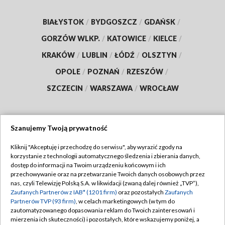
BIAŁYSTOK
/
BYDGOSZCZ
/
GDAŃSK
/
GORZÓW WLKP.
/
KATOWICE
/
KIELCE
/
KRAKÓW
/
LUBLIN
/
ŁÓDŹ
/
OLSZTYN
/
OPOLE
/
POZNAŃ
/
RZESZÓW
/
SZCZECIN
/
WARSZAWA
/
WROCŁAW
Szanujemy Twoją prywatność
Dołącz do nas:
Kliknij "Akceptuję i przechodzę do serwisu", aby wyrazić zgody na
korzystanie z technologii automatycznego śledzenia i zbierania danych,
TVP
dostęp do informacji na Twoim urządzeniu końcowym i ich
Abonament TVP
przechowywanie oraz na przetwarzanie Twoich danych osobowych przez
Regulamin TVP
nas, czyli Telewizję Polską S.A. w likwidacji (zwaną dalej również „TVP”),
Emisja w TVP
Polityka prywatności
Zaufanych Partnerów z IAB* (1201 firm)
oraz pozostałych
Zaufanych
Partnerów TVP (93 firm)
, w celach marketingowych (w tym do
Centrum informacji TVP
Moje zgody
zautomatyzowanego dopasowania reklam do Twoich zainteresowań i
mierzenia ich skuteczności) i pozostałych, które wskazujemy poniżej, a
Naziemna Telewizja Cyfrowa