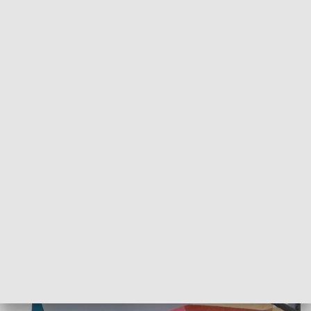
POWRÓT DO
GDAŃSK
TVP REGIONY
Pomoc uchodźcom z Ukrainy wciąż
potrzebna
2022-07-25