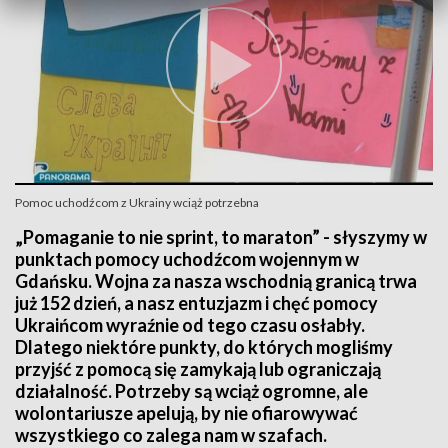
Pomoc uchodźcom z Ukrainy wciąż potrzebna
„Pomaganie to nie sprint, to maraton” - słyszymy w
punktach pomocy uchodźcom wojennym w
Gdańsku. Wojna za nasza wschodnią granicą trwa
już 152 dzień, a nasz entuzjazm i chęć pomocy
Ukraińcom wyraźnie od tego czasu osłabły.
Dlatego niektóre punkty, do których mogliśmy
przyjść z pomocą się zamykają lub ograniczają
działalność. Potrzeby są wciąż ogromne, ale
wolontariusze apelują, by nie ofiarowywać
wszystkiego co zalega nam w szafach.