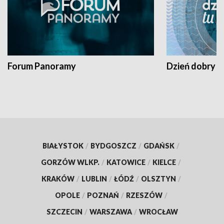
Forum Panoramy
Dzień dobry t
BIAŁYSTOK
/
BYDGOSZCZ
/
GDAŃSK
/
GORZÓW WLKP.
/
KATOWICE
/
KIELCE
/
KRAKÓW
/
LUBLIN
/
ŁÓDŹ
/
OLSZTYN
/
OPOLE
/
POZNAŃ
/
RZESZÓW
/
SZCZECIN
/
WARSZAWA
/
WROCŁAW