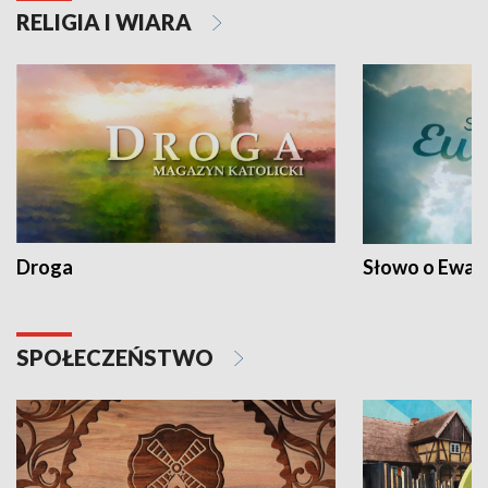
RELIGIA I WIARA
Droga
Słowo o Ewang
SPOŁECZEŃSTWO