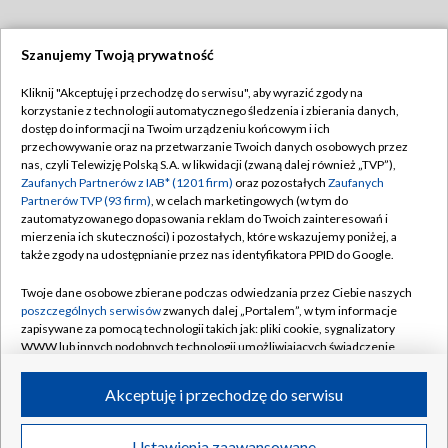
Szanujemy Twoją prywatność
Dołącz do nas:
Kliknij "Akceptuję i przechodzę do serwisu", aby wyrazić zgody na
korzystanie z technologii automatycznego śledzenia i zbierania danych,
TVP
dostęp do informacji na Twoim urządzeniu końcowym i ich
Abonament TVP
przechowywanie oraz na przetwarzanie Twoich danych osobowych przez
Regulamin TVP
nas, czyli Telewizję Polską S.A. w likwidacji (zwaną dalej również „TVP”),
Emisja w TVP
Zaufanych Partnerów z IAB* (1201 firm)
oraz pozostałych
Zaufanych
Polityka prywatności
Partnerów TVP (93 firm)
, w celach marketingowych (w tym do
Centrum informacji TVP
Moje zgody
zautomatyzowanego dopasowania reklam do Twoich zainteresowań i
mierzenia ich skuteczności) i pozostałych, które wskazujemy poniżej, a
Naziemna Telewizja Cyfrowa
Pomoc
także zgody na udostępnianie przez nas identyfikatora PPID do Google.
Sklep TVP
Biuro reklamy
Twoje dane osobowe zbierane podczas odwiedzania przez Ciebie naszych
Rada Programowa
poszczególnych serwisów
zwanych dalej „Portalem”, w tym informacje
Kontakt
zapisywane za pomocą technologii takich jak: pliki cookie, sygnalizatory
System NOS
WWW lub innych podobnych technologii umożliwiających świadczenie
dopasowanych i bezpiecznych usług, personalizację treści oraz reklam,
Informacje o nadawcy
Kanały
udostępnianie funkcji mediów społecznościowych oraz analizowanie
Akceptuję i przechodzę do serwisu
ruchu w Internecie.
Program dla prasy
©2026 Telewizja Polska S.A. w likwidacji
Biuro Reklamy
Twoje dane osobowe zbierane podczas odwiedzania przez Ciebie
Ustawienia zaawansowane