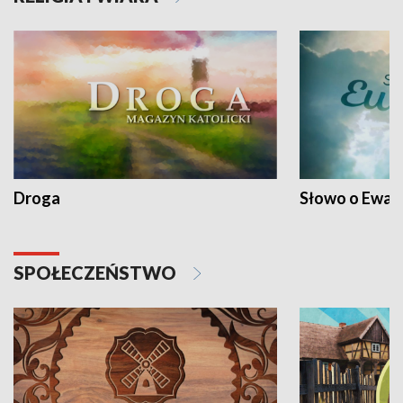
Droga
Słowo o Ewang
SPOŁECZEŃSTWO