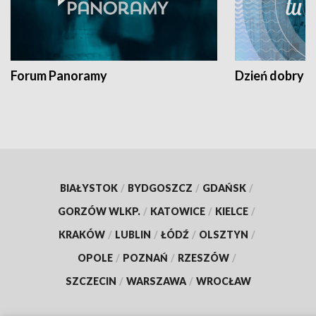
Forum Panoramy
Dzień dobry t
BIAŁYSTOK
/
BYDGOSZCZ
/
GDAŃSK
/
GORZÓW WLKP.
/
KATOWICE
/
KIELCE
/
KRAKÓW
/
LUBLIN
/
ŁÓDŹ
/
OLSZTYN
/
OPOLE
/
POZNAŃ
/
RZESZÓW
/
SZCZECIN
/
WARSZAWA
/
WROCŁAW