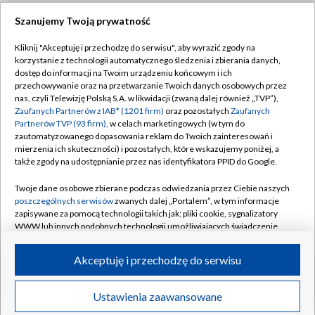
Szanujemy Twoją prywatność
Dołącz do nas:
Kliknij "Akceptuję i przechodzę do serwisu", aby wyrazić zgody na
korzystanie z technologii automatycznego śledzenia i zbierania danych,
TVP
dostęp do informacji na Twoim urządzeniu końcowym i ich
Abonament TVP
przechowywanie oraz na przetwarzanie Twoich danych osobowych przez
Regulamin TVP
nas, czyli Telewizję Polską S.A. w likwidacji (zwaną dalej również „TVP”),
Emisja w TVP
Zaufanych Partnerów z IAB* (1201 firm)
oraz pozostałych
Zaufanych
Polityka prywatności
Partnerów TVP (93 firm)
, w celach marketingowych (w tym do
Centrum informacji TVP
Moje zgody
zautomatyzowanego dopasowania reklam do Twoich zainteresowań i
mierzenia ich skuteczności) i pozostałych, które wskazujemy poniżej, a
Naziemna Telewizja Cyfrowa
Pomoc
także zgody na udostępnianie przez nas identyfikatora PPID do Google.
Sklep TVP
Biuro reklamy
Twoje dane osobowe zbierane podczas odwiedzania przez Ciebie naszych
Rada Programowa
poszczególnych serwisów
zwanych dalej „Portalem”, w tym informacje
Kontakt
zapisywane za pomocą technologii takich jak: pliki cookie, sygnalizatory
System NOS
WWW lub innych podobnych technologii umożliwiających świadczenie
dopasowanych i bezpiecznych usług, personalizację treści oraz reklam,
Informacje o nadawcy
Kanały
udostępnianie funkcji mediów społecznościowych oraz analizowanie
Akceptuję i przechodzę do serwisu
ruchu w Internecie.
Program dla prasy
©2026 Telewizja Polska S.A. w likwidacji
Biuro Reklamy
Twoje dane osobowe zbierane podczas odwiedzania przez Ciebie
Ustawienia zaawansowane
poszczególnych serwisów
na Portalu, takie jak adresy IP, identyfikatory
Ogłoszenie przetargowe