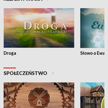
Droga
Słowo o Ewang
SPOŁECZEŃSTWO