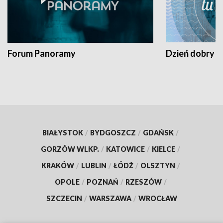
Forum Panoramy
Dzień dobry t
BIAŁYSTOK
/
BYDGOSZCZ
/
GDAŃSK
/
GORZÓW WLKP.
/
KATOWICE
/
KIELCE
/
KRAKÓW
/
LUBLIN
/
ŁÓDŹ
/
OLSZTYN
/
OPOLE
/
POZNAŃ
/
RZESZÓW
/
SZCZECIN
/
WARSZAWA
/
WROCŁAW