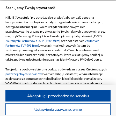
Szanujemy Twoją prywatność
Dołącz do nas:
Kliknij "Akceptuję i przechodzę do serwisu", aby wyrazić zgody na
korzystanie z technologii automatycznego śledzenia i zbierania danych,
TVP
dostęp do informacji na Twoim urządzeniu końcowym i ich
Abonament TVP
przechowywanie oraz na przetwarzanie Twoich danych osobowych przez
Regulamin TVP
nas, czyli Telewizję Polską S.A. w likwidacji (zwaną dalej również „TVP”),
Emisja w TVP
Zaufanych Partnerów z IAB* (1201 firm)
oraz pozostałych
Zaufanych
Polityka prywatności
Partnerów TVP (93 firm)
, w celach marketingowych (w tym do
Centrum informacji TVP
Moje zgody
zautomatyzowanego dopasowania reklam do Twoich zainteresowań i
mierzenia ich skuteczności) i pozostałych, które wskazujemy poniżej, a
Naziemna Telewizja Cyfrowa
Pomoc
także zgody na udostępnianie przez nas identyfikatora PPID do Google.
Sklep TVP
Biuro reklamy
Twoje dane osobowe zbierane podczas odwiedzania przez Ciebie naszych
Rada Programowa
poszczególnych serwisów
zwanych dalej „Portalem”, w tym informacje
Kontakt
zapisywane za pomocą technologii takich jak: pliki cookie, sygnalizatory
System NOS
WWW lub innych podobnych technologii umożliwiających świadczenie
dopasowanych i bezpiecznych usług, personalizację treści oraz reklam,
Informacje o nadawcy
Kanały
udostępnianie funkcji mediów społecznościowych oraz analizowanie
Akceptuję i przechodzę do serwisu
ruchu w Internecie.
Program dla prasy
©2026 Telewizja Polska S.A. w likwidacji
Biuro Reklamy
Twoje dane osobowe zbierane podczas odwiedzania przez Ciebie
Ustawienia zaawansowane
poszczególnych serwisów
na Portalu, takie jak adresy IP, identyfikatory
Ogłoszenie przetargowe