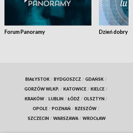
Forum Panoramy
Dzień dobry t
BIAŁYSTOK
/
BYDGOSZCZ
/
GDAŃSK
/
GORZÓW WLKP.
/
KATOWICE
/
KIELCE
/
KRAKÓW
/
LUBLIN
/
ŁÓDŹ
/
OLSZTYN
/
OPOLE
/
POZNAŃ
/
RZESZÓW
/
SZCZECIN
/
WARSZAWA
/
WROCŁAW