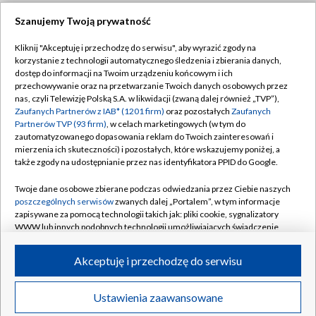
Szanujemy Twoją prywatność
Dołącz do nas:
Kliknij "Akceptuję i przechodzę do serwisu", aby wyrazić zgody na
korzystanie z technologii automatycznego śledzenia i zbierania danych,
TVP
dostęp do informacji na Twoim urządzeniu końcowym i ich
Abonament TVP
przechowywanie oraz na przetwarzanie Twoich danych osobowych przez
Regulamin TVP
nas, czyli Telewizję Polską S.A. w likwidacji (zwaną dalej również „TVP”),
Emisja w TVP
Zaufanych Partnerów z IAB* (1201 firm)
oraz pozostałych
Zaufanych
Polityka prywatności
Partnerów TVP (93 firm)
, w celach marketingowych (w tym do
Centrum informacji TVP
Moje zgody
zautomatyzowanego dopasowania reklam do Twoich zainteresowań i
mierzenia ich skuteczności) i pozostałych, które wskazujemy poniżej, a
Naziemna Telewizja Cyfrowa
Pomoc
także zgody na udostępnianie przez nas identyfikatora PPID do Google.
Sklep TVP
Biuro reklamy
Twoje dane osobowe zbierane podczas odwiedzania przez Ciebie naszych
Rada Programowa
poszczególnych serwisów
zwanych dalej „Portalem”, w tym informacje
Kontakt
zapisywane za pomocą technologii takich jak: pliki cookie, sygnalizatory
System NOS
WWW lub innych podobnych technologii umożliwiających świadczenie
dopasowanych i bezpiecznych usług, personalizację treści oraz reklam,
Informacje o nadawcy
Kanały
udostępnianie funkcji mediów społecznościowych oraz analizowanie
Akceptuję i przechodzę do serwisu
ruchu w Internecie.
Program dla prasy
©2026 Telewizja Polska S.A. w likwidacji
Biuro Reklamy
Twoje dane osobowe zbierane podczas odwiedzania przez Ciebie
Ustawienia zaawansowane
poszczególnych serwisów
na Portalu, takie jak adresy IP, identyfikatory
Ogłoszenie przetargowe