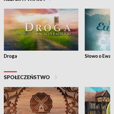
Droga
Słowo o Ewang
SPOŁECZEŃSTWO