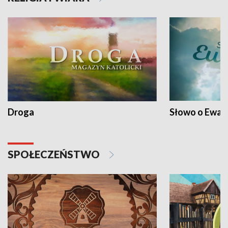
Droga
Słowo o Ewang
SPOŁECZEŃSTWO