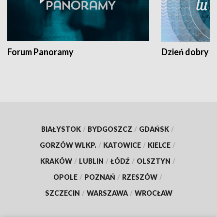
Forum Panoramy
Dzień dobry t
BIAŁYSTOK
/
BYDGOSZCZ
/
GDAŃSK
/
GORZÓW WLKP.
/
KATOWICE
/
KIELCE
/
KRAKÓW
/
LUBLIN
/
ŁÓDŹ
/
OLSZTYN
/
OPOLE
/
POZNAŃ
/
RZESZÓW
/
SZCZECIN
/
WARSZAWA
/
WROCŁAW