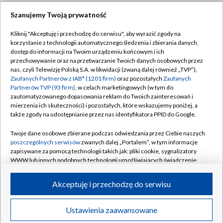
Szanujemy Twoją prywatność
Dołącz do nas:
Kliknij "Akceptuję i przechodzę do serwisu", aby wyrazić zgody na
korzystanie z technologii automatycznego śledzenia i zbierania danych,
TVP
dostęp do informacji na Twoim urządzeniu końcowym i ich
Abonament TVP
przechowywanie oraz na przetwarzanie Twoich danych osobowych przez
Regulamin TVP
nas, czyli Telewizję Polską S.A. w likwidacji (zwaną dalej również „TVP”),
Emisja w TVP
Zaufanych Partnerów z IAB* (1201 firm)
oraz pozostałych
Zaufanych
Polityka prywatności
Partnerów TVP (93 firm)
, w celach marketingowych (w tym do
Centrum informacji TVP
Moje zgody
zautomatyzowanego dopasowania reklam do Twoich zainteresowań i
mierzenia ich skuteczności) i pozostałych, które wskazujemy poniżej, a
Naziemna Telewizja Cyfrowa
Pomoc
także zgody na udostępnianie przez nas identyfikatora PPID do Google.
Sklep TVP
Biuro reklamy
Twoje dane osobowe zbierane podczas odwiedzania przez Ciebie naszych
Rada Programowa
poszczególnych serwisów
zwanych dalej „Portalem”, w tym informacje
Kontakt
zapisywane za pomocą technologii takich jak: pliki cookie, sygnalizatory
System NOS
WWW lub innych podobnych technologii umożliwiających świadczenie
dopasowanych i bezpiecznych usług, personalizację treści oraz reklam,
Informacje o nadawcy
Kanały
udostępnianie funkcji mediów społecznościowych oraz analizowanie
Akceptuję i przechodzę do serwisu
ruchu w Internecie.
Program dla prasy
©2026 Telewizja Polska S.A. w likwidacji
Biuro Reklamy
Twoje dane osobowe zbierane podczas odwiedzania przez Ciebie
Ustawienia zaawansowane
poszczególnych serwisów
na Portalu, takie jak adresy IP, identyfikatory
Ogłoszenie przetargowe