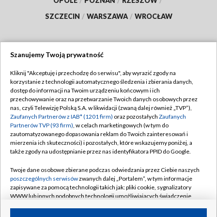
OPOLE
/
POZNAŃ
/
RZESZÓW
/
SZCZECIN
/
WARSZAWA
/
WROCŁAW
Szanujemy Twoją prywatność
Dołącz do nas:
Kliknij "Akceptuję i przechodzę do serwisu", aby wyrazić zgody na
korzystanie z technologii automatycznego śledzenia i zbierania danych,
TVP
dostęp do informacji na Twoim urządzeniu końcowym i ich
Abonament TVP
przechowywanie oraz na przetwarzanie Twoich danych osobowych przez
Regulamin TVP
nas, czyli Telewizję Polską S.A. w likwidacji (zwaną dalej również „TVP”),
Emisja w TVP
Zaufanych Partnerów z IAB* (1201 firm)
oraz pozostałych
Zaufanych
Polityka prywatności
Partnerów TVP (93 firm)
, w celach marketingowych (w tym do
Centrum informacji TVP
Moje zgody
zautomatyzowanego dopasowania reklam do Twoich zainteresowań i
mierzenia ich skuteczności) i pozostałych, które wskazujemy poniżej, a
Naziemna Telewizja Cyfrowa
Pomoc
także zgody na udostępnianie przez nas identyfikatora PPID do Google.
Sklep TVP
Biuro reklamy
Twoje dane osobowe zbierane podczas odwiedzania przez Ciebie naszych
Rada Programowa
poszczególnych serwisów
zwanych dalej „Portalem”, w tym informacje
Kontakt
zapisywane za pomocą technologii takich jak: pliki cookie, sygnalizatory
System NOS
WWW lub innych podobnych technologii umożliwiających świadczenie
dopasowanych i bezpiecznych usług, personalizację treści oraz reklam,
Informacje o nadawcy
Kanały
udostępnianie funkcji mediów społecznościowych oraz analizowanie