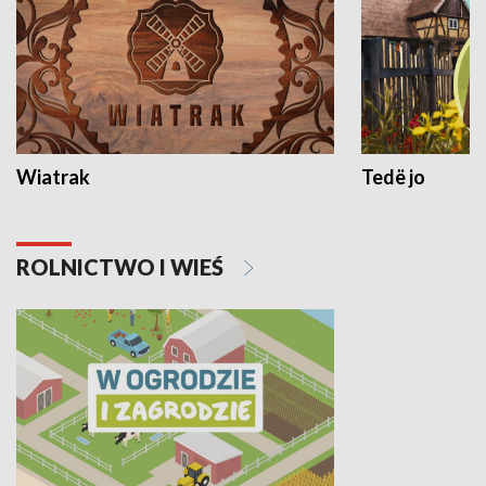
Wiatrak
Tedë jo
ROLNICTWO I WIEŚ