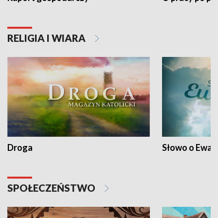
RELIGIA I WIARA
Droga
Słowo o Ewang
SPOŁECZEŃSTWO