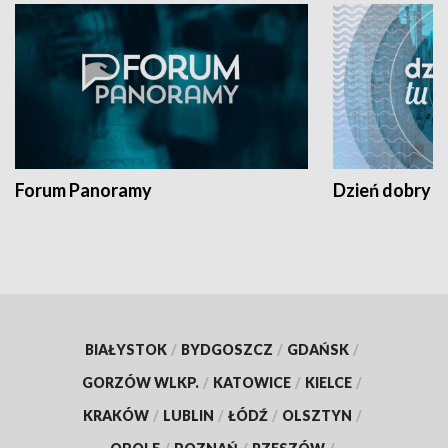
Forum Panoramy
Dzień dobry t
BIAŁYSTOK
/
BYDGOSZCZ
/
GDAŃSK
/
GORZÓW WLKP.
/
KATOWICE
/
KIELCE
/
KRAKÓW
/
LUBLIN
/
ŁÓDŹ
/
OLSZTYN
/