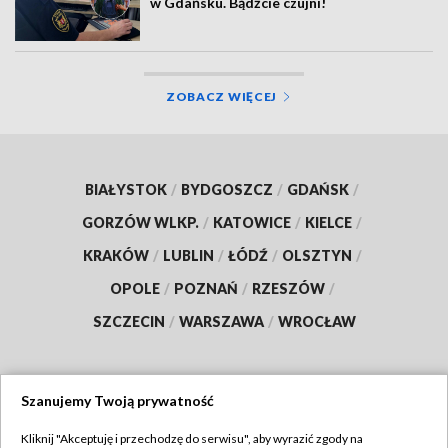
w Gdańsku. Bądźcie czujni!
ZOBACZ WIĘCEJ
BIAŁYSTOK
/
BYDGOSZCZ
/
GDAŃSK
/
GORZÓW WLKP.
/
KATOWICE
/
KIELCE
/
KRAKÓW
/
LUBLIN
/
ŁÓDŹ
/
OLSZTYN
/
OPOLE
/
POZNAŃ
/
RZESZÓW
/
SZCZECIN
/
WARSZAWA
/
WROCŁAW
Szanujemy Twoją prywatność
Dołącz do nas:
Kliknij "Akceptuję i przechodzę do serwisu", aby wyrazić zgody na