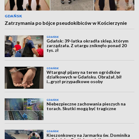
GDAŃSK
Zatrzymania po bójce pseudokibiców w Kościerzynie
GDAŃSK
Gdańsk: 39-latka okradła sklep, którym
zarządzała. Z utargu zniknęło ponad 20
tys. zł
GDAŃSK
Wtargnął pijany na teren ogródków
działkowych w Gdańsku. Obrażał, bił
i...gryzł przypadkowe osoby
GDAŃSK
Niebezpieczne zachowania pieszych na
torach. Skutki mogą być tragiczne
GDAŃSK
Kieszonkowcy na Jarmarku św. Dominika