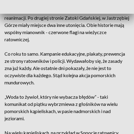
chcąc pomóc innym topielcom utworzyły łańcuch życia, a ten
został przerwany. Jeden z mężczyzn zmarł w szpitalu po
reanimacji. Po drugiej stronie Zatoki Gdańskiej, w Jastrzębiej
Górze miały miejsce dwa inne utonięcia. Obie historie mają
wspólny mianownik - czerwone flagi na wieżyczce
ratowniczej.
Co roku to samo. Kampanie edukacyjne, plakaty, prewencja
ze strony ratowników i policji. Wydawałoby się, że zasady
zna już każdy. Ale ostatnie dni pokazały, że nie jest to
oczywiste dla każdego. Stąd kolejna akcja pomorskich
mundurowych.
„Woda to żywioł, który nie wybacza błędów” - taki
komunikat od piątku wybrzmiewa z głośników na wielu
pomorskich kąpieliskach, w pasie nadmorskich i nad
jeziorami.
Na wielu kąpieliskach, na przykład w Sopocie ratownicy