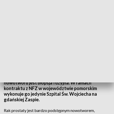
Szpital świętego Wojciecha diagnozuje raka prostaty metodą biopsji fuzyjnej
Biopsja fuzyjna to jedna z najlepszych metod
diagnostyki raka prostaty. W Polsce rocznie
wykrywa się około 16 tysięcy nowych zachorowań.
Jedną z najlepszych metod wykrywania tego
nowotworu jest biopsja fuzyjna. W ramach
kontraktu z NFZ w województwie pomorskim
wykonuje go jedynie Szpital Św. Wojciecha na
gdańskiej Zaspie.
Rak prostaty jest bardzo podstępnym nowotworem,