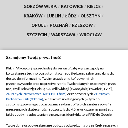
GORZÓW WLKP.
/
KATOWICE
/
KIELCE
/
KRAKÓW
/
LUBLIN
/
ŁÓDŹ
/
OLSZTYN
/
OPOLE
/
POZNAŃ
/
RZESZÓW
/
SZCZECIN
/
WARSZAWA
/
WROCŁAW
Szanujemy Twoją prywatność
Dołącz do nas:
Kliknij "Akceptuję i przechodzę do serwisu", aby wyrazić zgody na
korzystanie z technologii automatycznego śledzenia i zbierania danych,
TVP
dostęp do informacji na Twoim urządzeniu końcowym i ich
Abonament TVP
przechowywanie oraz na przetwarzanie Twoich danych osobowych przez
Regulamin TVP
nas, czyli Telewizję Polską S.A. w likwidacji (zwaną dalej również „TVP”),
Emisja w TVP
Polityka prywatności
Zaufanych Partnerów z IAB* (1201 firm)
oraz pozostałych
Zaufanych
Partnerów TVP (93 firm)
, w celach marketingowych (w tym do
Centrum informacji TVP
Moje zgody
zautomatyzowanego dopasowania reklam do Twoich zainteresowań i
mierzenia ich skuteczności) i pozostałych, które wskazujemy poniżej, a
Naziemna Telewizja Cyfrowa
Pomoc
także zgody na udostępnianie przez nas identyfikatora PPID do Google.
Sklep TVP
Biuro reklamy
Twoje dane osobowe zbierane podczas odwiedzania przez Ciebie naszych