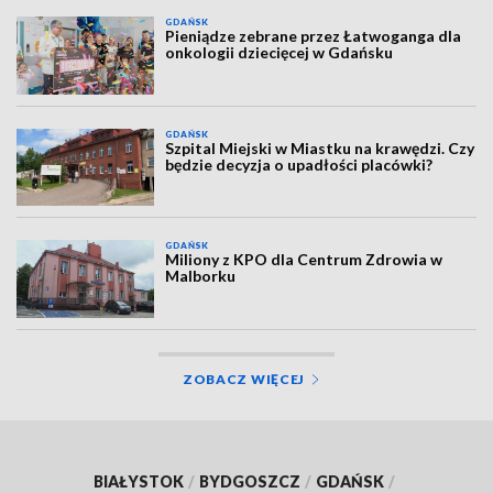
GDAŃSK
Pieniądze zebrane przez Łatwoganga dla
onkologii dziecięcej w Gdańsku
GDAŃSK
Szpital Miejski w Miastku na krawędzi. Czy
będzie decyzja o upadłości placówki?
GDAŃSK
Miliony z KPO dla Centrum Zdrowia w
Malborku
ZOBACZ WIĘCEJ
BIAŁYSTOK
/
BYDGOSZCZ
/
GDAŃSK
/