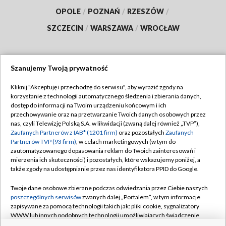
OPOLE
/
POZNAŃ
/
RZESZÓW
/
SZCZECIN
/
WARSZAWA
/
WROCŁAW
Szanujemy Twoją prywatność
Dołącz do nas:
Kliknij "Akceptuję i przechodzę do serwisu", aby wyrazić zgody na
korzystanie z technologii automatycznego śledzenia i zbierania danych,
TVP
dostęp do informacji na Twoim urządzeniu końcowym i ich
Abonament TVP
przechowywanie oraz na przetwarzanie Twoich danych osobowych przez
Regulamin TVP
nas, czyli Telewizję Polską S.A. w likwidacji (zwaną dalej również „TVP”),
Emisja w TVP
Polityka prywatności
Zaufanych Partnerów z IAB* (1201 firm)
oraz pozostałych
Zaufanych
Partnerów TVP (93 firm)
, w celach marketingowych (w tym do
Centrum informacji TVP
Moje zgody
zautomatyzowanego dopasowania reklam do Twoich zainteresowań i
mierzenia ich skuteczności) i pozostałych, które wskazujemy poniżej, a
Naziemna Telewizja Cyfrowa
Pomoc
także zgody na udostępnianie przez nas identyfikatora PPID do Google.
Sklep TVP
Biuro reklamy
Twoje dane osobowe zbierane podczas odwiedzania przez Ciebie naszych
Rada Programowa
Kontakt
poszczególnych serwisów
zwanych dalej „Portalem”, w tym informacje
zapisywane za pomocą technologii takich jak: pliki cookie, sygnalizatory
System NOS
WWW lub innych podobnych technologii umożliwiających świadczenie
dopasowanych i bezpiecznych usług, personalizację treści oraz reklam,