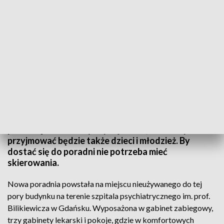
Nowa poradnia w szpitalu psychiatrycznym
Szpital psychiatryczny w Gdańsku ma nową
poradnię dla dorosłych pacjentów, a od sierpnia
przyjmować będzie także dzieci i młodzież. By
dostać się do poradni nie potrzeba mieć
skierowania.
Nowa poradnia powstała na miejscu nieużywanego do tej
pory budynku na terenie szpitala psychiatrycznego im. prof.
Bilikiewicza w Gdańsku. Wyposażona w gabinet zabiegowy,
trzy gabinety lekarski i pokoje, gdzie w komfortowych