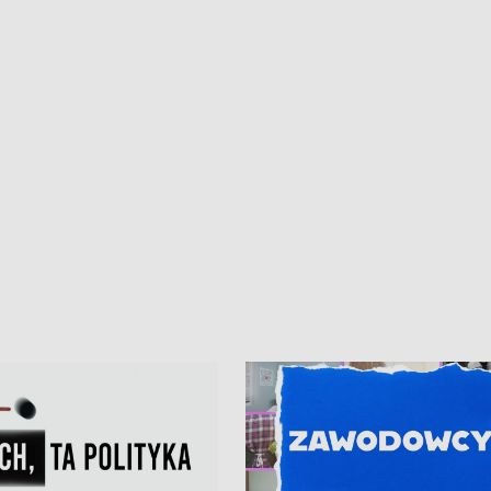
kardiologiczny dla Puckiego Szpitala
Pomorzu znów rekordowe upały