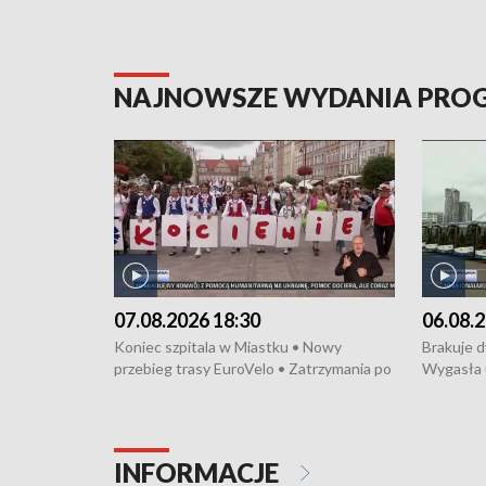
NAJNOWSZE WYDANIA PR
07.08.2026 18:30
06.08.2
Koniec szpitala w Miastku • Nowy
Brakuje 
przebieg trasy EuroVelo • Zatrzymania po
Wygasła 
bójce w Kościerzynie • Mieszkańcy
Miastku 
protestują przeciwko budowie trasy
Przeładu
tramwajowej • Kolejne konwoje
wiatrowej
humanitarne z Trójmiasta na Ukrainę •
Niebezpie
INFORMACJE
Święto Kociewia na Jarmarku św.
Dziewięć 