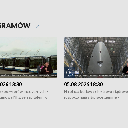
OGRAMÓW
026 18:30
05.08.2026 18:30
dyspozytorów medycznych •
Na placu budowy elektrowni jądrow
umowa NFZ ze szpitalem w
rozpoczynają się prace ziemne •
• Otwarto Morski Terminal
Podpisano umowę na budowę obwo
nkowy • Budowa morskiej farmy
Starogardu Gdańskiego • Za kilka dn
 • Korki na gdańskich Stogach •
wodowanie ORP „Wicher” • 18 mili
czne zachowania na torach •
złotych na inwestycje w szkołach w
nowych „trajtków” dla Gdyni
i Wejherowie • Nowy sprzęt