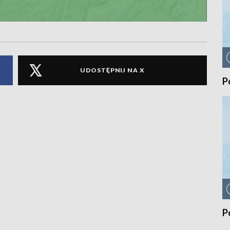
UDOSTĘPNIJ NA X
P
P