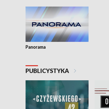
Dominika • Gdynia z lat 30. w
fotoplastikonie
Panorama
PUBLICYSTYKA