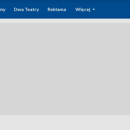
amy
Dwa Teatry
Reklama
Więcej