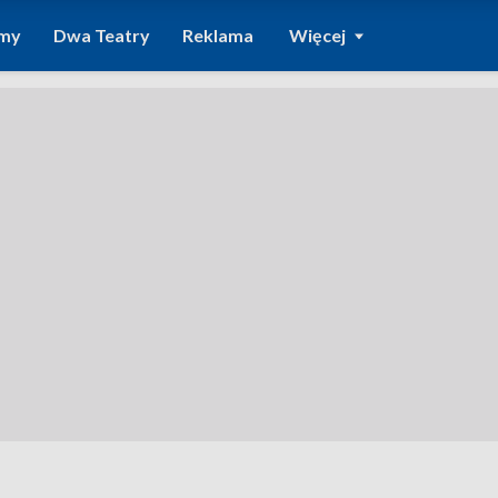
amy
Dwa Teatry
Reklama
Więcej