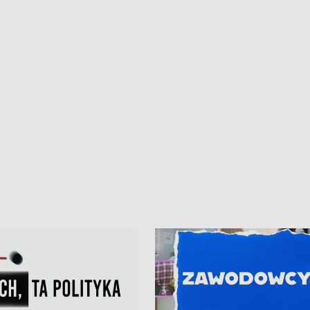
kardiologiczny dla Puckiego Szpitala
Pomorzu znów rekordowe upały