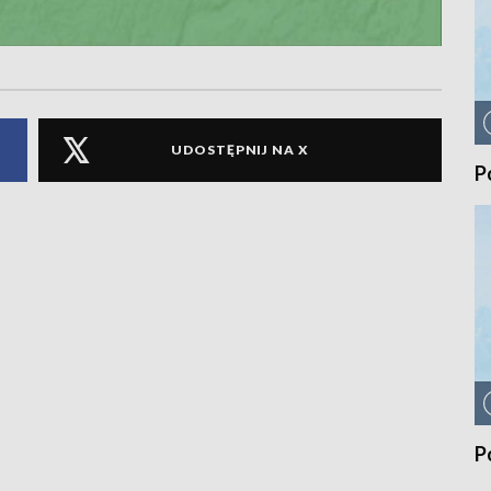
UDOSTĘPNIJ NA X
P
P