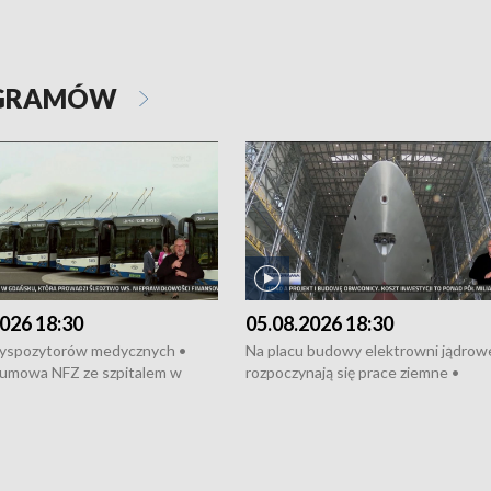
OGRAMÓW
026 18:30
05.08.2026 18:30
dyspozytorów medycznych •
Na placu budowy elektrowni jądrow
umowa NFZ ze szpitalem w
rozpoczynają się prace ziemne •
• Otwarto Morski Terminal
Podpisano umowę na budowę obwo
nkowy • Budowa morskiej farmy
Starogardu Gdańskiego • Za kilka dn
 • Korki na gdańskich Stogach •
wodowanie ORP „Wicher” • 18 mili
czne zachowania na torach •
złotych na inwestycje w szkołach w
nowych „trajtków” dla Gdyni
i Wejherowie • Nowy sprzęt