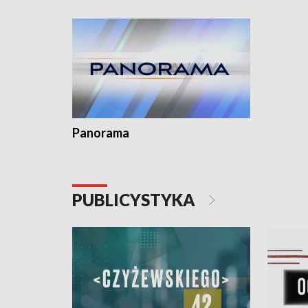
Dominika • Gdynia z lat 30. w
fotoplastikonie
Panorama
PUBLICYSTYKA