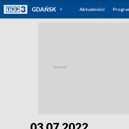
POWRÓT DO
GDAŃSK
Aktualności
Progr
TVP REGIONY
03.07.2022