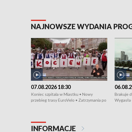
NAJNOWSZE WYDANIA PR
07.08.2026 18:30
06.08.2
Koniec szpitala w Miastku • Nowy
Brakuje 
przebieg trasy EuroVelo • Zatrzymania po
Wygasła 
bójce w Kościerzynie • Mieszkańcy
Miastku 
protestują przeciwko budowie trasy
Przeładu
tramwajowej • Kolejne konwoje
wiatrowej
humanitarne z Trójmiasta na Ukrainę •
Niebezpie
INFORMACJE
Święto Kociewia na Jarmarku św.
Dziewięć 