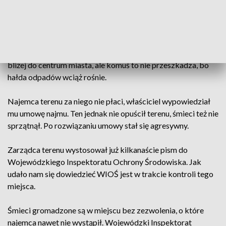
widok - stare opony, meble, armatura. Sprawę
postanowiliśmy zgłosić do Wojewódzkiego Inspektoratu
Ochrony Środowiska. WIOŚ zapowiedział podjęcie działań
w tej sprawie. Ale to nie jedyne miejsce w Gdańsku, które
zaczyna przypominać wysypisko. Ulica Ku Ujściu. Stąd już
bliżej do centrum miasta, ale komuś to nie przeszkadza, bo
hałda odpadów wciąż rośnie.
Najemca terenu za niego nie płaci, właściciel wypowiedział
mu umowę najmu. Ten jednak nie opuścił terenu, śmieci też nie
sprzątnął. Po rozwiązaniu umowy stał się agresywny.
Zarządca terenu wystosował już kilkanaście pism do
Wojewódzkiego Inspektoratu Ochrony Środowiska. Jak
udało nam się dowiedzieć WIOŚ jest w trakcie kontroli tego
miejsca.
Śmieci gromadzone są w miejscu bez zezwolenia, o które
najemca nawet nie wystąpił. Wojewódzki Inspektorat