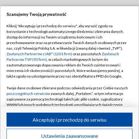
Szanujemy Twoją prywatność
Dołącz do nas:
Kliknij "Akceptuję i przechodzę do serwisu", aby wyrazić zgody na
korzystanie z technologii automatycznego śledzenia i zbierania danych,
TVP
dostęp do informacji na Twoim urządzeniu końcowym i ich
Abonament TVP
przechowywanie oraz na przetwarzanie Twoich danych osobowych przez
Regulamin TVP
nas, czyli Telewizję Polską S.A. w likwidacji (zwaną dalej również „TVP”),
Emisja w TVP
Polityka prywatności
Zaufanych Partnerów z IAB* (1201 firm)
oraz pozostałych
Zaufanych
Partnerów TVP (93 firm)
, w celach marketingowych (w tym do
Centrum informacji TVP
Moje zgody
zautomatyzowanego dopasowania reklam do Twoich zainteresowań i
mierzenia ich skuteczności) i pozostałych, które wskazujemy poniżej, a
Naziemna Telewizja Cyfrowa
Pomoc
także zgody na udostępnianie przez nas identyfikatora PPID do Google.
Sklep TVP
Biuro reklamy
Twoje dane osobowe zbierane podczas odwiedzania przez Ciebie naszych
Rada Programowa
Kontakt
poszczególnych serwisów
zwanych dalej „Portalem”, w tym informacje
zapisywane za pomocą technologii takich jak: pliki cookie, sygnalizatory
System NOS
WWW lub innych podobnych technologii umożliwiających świadczenie
dopasowanych i bezpiecznych usług, personalizację treści oraz reklam,
Informacje o nadawcy
Kanały
udostępnianie funkcji mediów społecznościowych oraz analizowanie
Akceptuję i przechodzę do serwisu
ruchu w Internecie.
Program dla prasy
©2026 Telewizja Polska S.A. w likwidacji
Biuro Reklamy
Twoje dane osobowe zbierane podczas odwiedzania przez Ciebie
Ustawienia zaawansowane
poszczególnych serwisów
na Portalu, takie jak adresy IP, identyfikatory