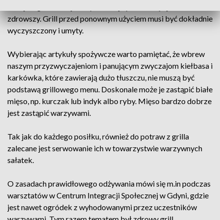
mniej wilgoci, mniej toksyn i mniej żywic, a więc jest
zdrowszy. Grill przed ponownym użyciem musi być dokładnie
wyczyszczony i umyty.
Wybierając artykuły spożywcze warto pamiętać, że wbrew
naszym przyzwyczajeniom i panującym zwyczajom kiełbasa i
karkówka, które zawierają dużo tłuszczu, nie muszą być
podstawą grillowego menu. Doskonale może je zastąpić białe
mięso, np. kurczak lub indyk albo ryby. Mięso bardzo dobrze
jest zastąpić warzywami.
Tak jak do każdego posiłku, również do potraw z grilla
zalecane jest serwowanie ich w towarzystwie warzywnych
sałatek.
O zasadach prawidłowego odżywania mówi się m.in podczas
warsztatów w Centrum Integracji Społecznej w Gdyni, gdzie
jest nawet ogródek z wyhodowanymi przez uczestników
warzywami. Tym razem tematem był zdrowy grill.