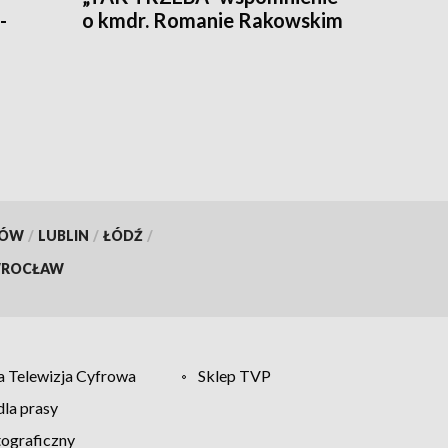
-
o kmdr. Romanie Rakowskim
KÓW
/
LUBLIN
/
ŁÓDŹ
/
ROCŁAW
 Telewizja Cyfrowa
Sklep TVP
la prasy
tograficzny