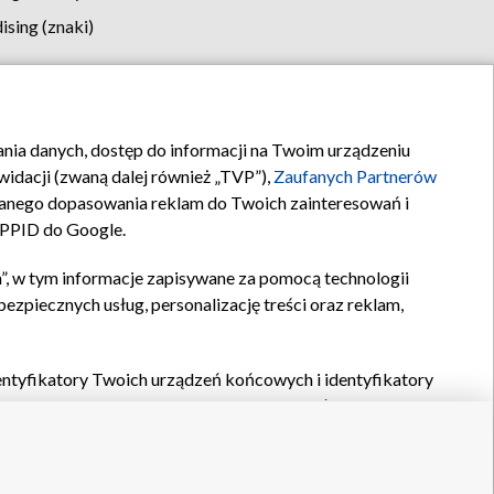
sing (znaki)
klamy
Kontakt
rania danych, dostęp do informacji na Twoim urządzeniu
idacji (zwaną dalej również „TVP”),
Zaufanych Partnerów
anego dopasowania reklam do Twoich zainteresowań i
a PPID do Google.
”, w tym informacje zapisywane za pomocą technologii
zpiecznych usług, personalizację treści oraz reklam,
identyfikatory Twoich urządzeń końcowych i identyfikatory
P,
Zaufanych Partnerów z IAB
oraz pozostałych
Zaufanych
 wyboru podstawowych reklam, wyboru spersonalizowanych
ch treści, pomiaru wydajności reklam, pomiaru wydajności
nia bezpieczeństwa, zapobiegania oszustwom i usuwania