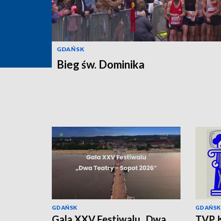
GDAŃSK
Bieg św. Dominika
GDAŃSK
GDAŃSK
Gala XXV Festiwalu „Dwa
TVP K