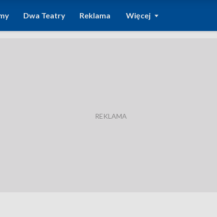
amy
Dwa Teatry
Reklama
Więcej