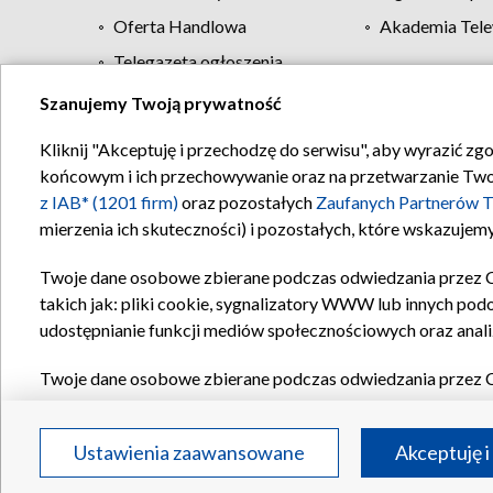
Oferta Handlowa
Akademia Tele
Telegazeta ogłoszenia
Szanujemy Twoją prywatność
Regulamin TVP
Kliknij "Akceptuję i przechodzę do serwisu", aby wyrazić zg
końcowym i ich przechowywanie oraz na przetwarzanie Twoich
z IAB* (1201 firm)
oraz pozostałych
Zaufanych Partnerów T
mierzenia ich skuteczności) i pozostałych, które wskazujemy
Twoje dane osobowe zbierane podczas odwiedzania przez 
takich jak: pliki cookie, sygnalizatory WWW lub innych pod
udostępnianie funkcji mediów społecznościowych oraz anali
Twoje dane osobowe zbierane podczas odwiedzania przez 
plików cookie, informacje o Twoich wyszukiwaniach w serwi
Partnerów TVP
dla realizacji następujących celów i funkc
Ustawienia zaawansowane
Akceptuję i
reklam, tworzenia profilu spersonalizowanych reklam, tworz
treści, stosowania badań rynkowych w celu generowania op