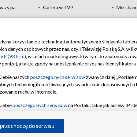
wizyjna
Kariera w TVP
Merchandi
Polityka prywatności
Moje zgody
Pomoc
Biuro re
ody na korzystanie z technologii automatycznego śledzenia i zbie
 danych osobowych przez nas, czyli Telewizję Polską S.A. w likw
VP (93 firm)
, w celach marketingowych (w tym do zautomatyzow
 poniżej, a także zgody na udostępnianie przez nas identyfikator
Ciebie naszych
poszczególnych serwisów
zwanych dalej „Portalem
obnych technologii umożliwiających świadczenie dopasowanych i be
zowanie ruchu w Internecie.
Ciebie
poszczególnych serwisów
na Portalu, takie jak adresy IP, 
sach Portalu czy historia odwiedzin będą przetwarzane przez TV
ji: przechowywania informacji na urządzeniu lub dostęp do nich,
©2026 Telewizja Polska S.A. w likwidacji
 przechodzę do serwisu
enia profilu spersonalizowanych treści, wyboru spersonalizowany
inii odbiorców, opracowywania i ulepszania produktów, zapewnie