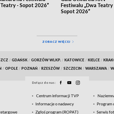
Teatry - Sopot 2026”
Festiwalu „Dwa Teatry 
Sopot 2026”
ZOBACZ WIĘCEJ
SZCZ
/
GDAŃSK
/
GORZÓW WLKP.
/
KATOWICE
/
KIELCE
/
KRA
N
/
OPOLE
/
POZNAŃ
/
RZESZÓW
/
SZCZECIN
/
WARSZAWA
/
W
Dołącz do nas:
Centrum informacji TVP
Naziemna
Informacje o nadawcy
Program d
zetargowe
Zgłoś program (ROPAT)
Serwis fo