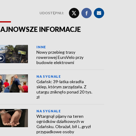
UDOSTĘPNIJ:
AJNOWSZE INFORMACJE
INNE
Nowy przebieg trasy
rowerowej EuroVelo przy
budowie elektrowni
NA SYGNALE
Gdańsk: 39-latka okradła
sklep, którym zarządzała. Z
utargu zniknęło ponad 20 tys.
zł
NA SYGNALE
Wtargnął pijany na teren
ogródków działkowych w
Gdańsku. Obrażał, bił i...gryzł
przypadkowe osoby