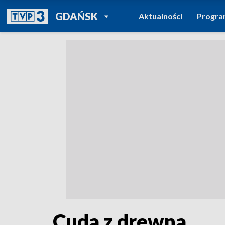
POWRÓT DO
GDAŃSK
Aktualności
Progr
TVP REGIONY
Cuda z drewna