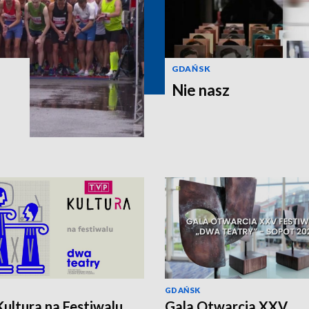
GDAŃSK
Nie nasz
GDAŃSK
ultura na Festiwalu
Gala Otwarcia XXV