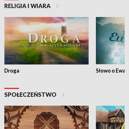
RELIGIA I WIARA
Droga
Słowo o Ewang
SPOŁECZEŃSTWO