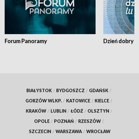
Forum Panoramy
Dzień dobry t
BIAŁYSTOK
/
BYDGOSZCZ
/
GDAŃSK
/
GORZÓW WLKP.
/
KATOWICE
/
KIELCE
/
KRAKÓW
/
LUBLIN
/
ŁÓDŹ
/
OLSZTYN
/
OPOLE
/
POZNAŃ
/
RZESZÓW
/
SZCZECIN
/
WARSZAWA
/
WROCŁAW