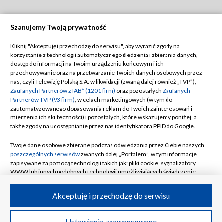
Szanujemy Twoją prywatność
Dołącz do nas:
Kliknij "Akceptuję i przechodzę do serwisu", aby wyrazić zgody na
korzystanie z technologii automatycznego śledzenia i zbierania danych,
TVP
dostęp do informacji na Twoim urządzeniu końcowym i ich
Abonament TVP
przechowywanie oraz na przetwarzanie Twoich danych osobowych przez
Regulamin TVP
nas, czyli Telewizję Polską S.A. w likwidacji (zwaną dalej również „TVP”),
Emisja w TVP
Zaufanych Partnerów z IAB* (1201 firm)
oraz pozostałych
Zaufanych
Polityka prywatności
Partnerów TVP (93 firm)
, w celach marketingowych (w tym do
Centrum informacji TVP
Moje zgody
zautomatyzowanego dopasowania reklam do Twoich zainteresowań i
mierzenia ich skuteczności) i pozostałych, które wskazujemy poniżej, a
Naziemna Telewizja Cyfrowa
Pomoc
także zgody na udostępnianie przez nas identyfikatora PPID do Google.
Sklep TVP
Biuro reklamy
Twoje dane osobowe zbierane podczas odwiedzania przez Ciebie naszych
Rada Programowa
poszczególnych serwisów
zwanych dalej „Portalem”, w tym informacje
Kontakt
zapisywane za pomocą technologii takich jak: pliki cookie, sygnalizatory
System NOS
WWW lub innych podobnych technologii umożliwiających świadczenie
dopasowanych i bezpiecznych usług, personalizację treści oraz reklam,
Informacje o nadawcy
Kanały
udostępnianie funkcji mediów społecznościowych oraz analizowanie
Akceptuję i przechodzę do serwisu
ruchu w Internecie.
Program dla prasy
©2026 Telewizja Polska S.A. w likwidacji
Biuro Reklamy
Twoje dane osobowe zbierane podczas odwiedzania przez Ciebie
Ustawienia zaawansowane