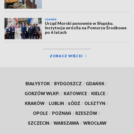
GDAŃSK
Urząd Morski ponownie w Słupsku.
Instytucja wróciła na Pomorze Środkowe
po 6 latach
ZOBACZ WIĘCEJ
BIAŁYSTOK
/
BYDGOSZCZ
/
GDAŃSK
/
GORZÓW WLKP.
/
KATOWICE
/
KIELCE
/
KRAKÓW
/
LUBLIN
/
ŁÓDŹ
/
OLSZTYN
/
OPOLE
/
POZNAŃ
/
RZESZÓW
/
SZCZECIN
/
WARSZAWA
/
WROCŁAW