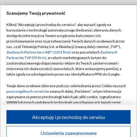
Szanujemy Twoją prywatność
Dołącz do nas:
Kliknij "Akceptuję i przechodzę do serwisu", aby wyrazić zgody na
korzystanie z technologii automatycznego śledzenia i zbierania danych,
TVP
dostęp do informacji na Twoim urządzeniu końcowym i ich
Abonament TVP
przechowywanie oraz na przetwarzanie Twoich danych osobowych przez
Regulamin TVP
nas, czyli Telewizję Polską S.A. w likwidacji (zwaną dalej również „TVP”),
Emisja w TVP
Polityka prywatności
Zaufanych Partnerów z IAB* (1201 firm)
oraz pozostałych
Zaufanych
Partnerów TVP (93 firm)
, w celach marketingowych (w tym do
Centrum informacji TVP
Moje zgody
zautomatyzowanego dopasowania reklam do Twoich zainteresowań i
mierzenia ich skuteczności) i pozostałych, które wskazujemy poniżej, a
Naziemna Telewizja Cyfrowa
Pomoc
także zgody na udostępnianie przez nas identyfikatora PPID do Google.
Sklep TVP
Biuro reklamy
Twoje dane osobowe zbierane podczas odwiedzania przez Ciebie naszych
Rada Programowa
Kontakt
poszczególnych serwisów
zwanych dalej „Portalem”, w tym informacje
zapisywane za pomocą technologii takich jak: pliki cookie, sygnalizatory
System NOS
WWW lub innych podobnych technologii umożliwiających świadczenie
dopasowanych i bezpiecznych usług, personalizację treści oraz reklam,
Informacje o nadawcy
Kanały
udostępnianie funkcji mediów społecznościowych oraz analizowanie
Akceptuję i przechodzę do serwisu
ruchu w Internecie.
Program dla prasy
©2026 Telewizja Polska S.A. w likwidacji
Biuro Reklamy
Twoje dane osobowe zbierane podczas odwiedzania przez Ciebie
Ustawienia zaawansowane
poszczególnych serwisów
na Portalu, takie jak adresy IP, identyfikatory