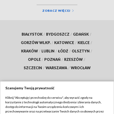
ZOBACZ WIĘCEJ
BIAŁYSTOK
/
BYDGOSZCZ
/
GDAŃSK
/
GORZÓW WLKP.
/
KATOWICE
/
KIELCE
/
KRAKÓW
/
LUBLIN
/
ŁÓDŹ
/
OLSZTYN
/
OPOLE
/
POZNAŃ
/
RZESZÓW
/
SZCZECIN
/
WARSZAWA
/
WROCŁAW
Szanujemy Twoją prywatność
Dołącz do nas:
Kliknij "Akceptuję i przechodzę do serwisu", aby wyrazić zgody na
korzystanie z technologii automatycznego śledzenia i zbierania danych,
TVP
dostęp do informacji na Twoim urządzeniu końcowym i ich
Abonament TVP
przechowywanie oraz na przetwarzanie Twoich danych osobowych przez
Regulamin TVP