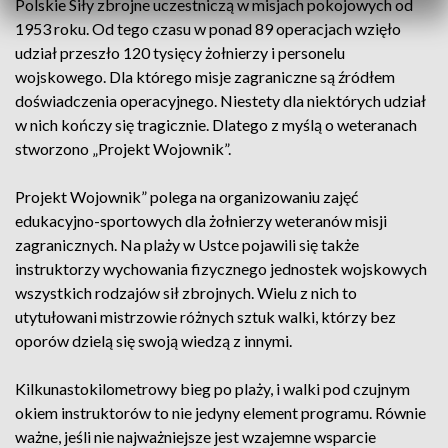
Polskie Siły zbrojne uczestniczą w misjach pokojowych od
1953 roku. Od tego czasu w ponad 89 operacjach wzięło
udział przeszło 120 tysięcy żołnierzy i personelu
wojskowego. Dla którego misje zagraniczne są źródłem
doświadczenia operacyjnego. Niestety dla niektórych udział
w nich kończy się tragicznie. Dlatego z myślą o weteranach
stworzono „Projekt Wojownik”.
Projekt Wojownik” polega na organizowaniu zajęć
edukacyjno-sportowych dla żołnierzy weteranów misji
zagranicznych. Na plaży w Ustce pojawili się także
instruktorzy wychowania fizycznego jednostek wojskowych
wszystkich rodzajów sił zbrojnych. Wielu z nich to
utytułowani mistrzowie różnych sztuk walki, którzy bez
oporów dzielą się swoją wiedzą z innymi.
Kilkunastokilometrowy bieg po plaży, i walki pod czujnym
okiem instruktorów to nie jedyny element programu. Równie
ważne, jeśli nie najważniejsze jest wzajemne wsparcie