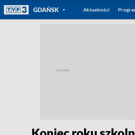
POWRÓT DO
GDAŃSK
Aktualności
Progr
TVP REGIONY
Koniec roku szkol