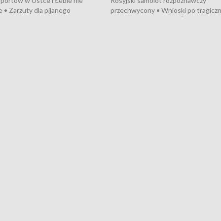
portów w Ustce i Łebie nie
Rosyjski samolot rozpoznawczy
 • Zarzuty dla pijanego
przechwycony • Wnioski po tragicz
ciągnika • Protest
pożarze na działkach • Śledztwo po
wanych przez dewelopera w
pożarze łodzi na Motławie • Urząd M
ilion zł dla dzieci z UCK od
wraca do Słupska • Kampania społe
ghters • Efekty wpisu Gdyni na
puckiego Hospicjum • Nagrody Fest
ESCO • Kaszubscy kuczerzy
Szekspirowskiego rozdane • Tysiąc
ur de Pologne
kibiców na trasie przejazdu peleton
Tour de Pologne przez Kaszuby