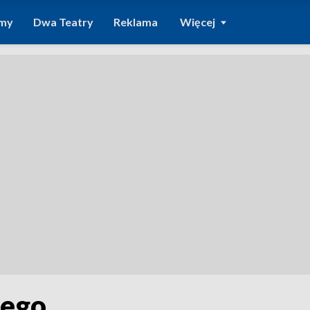
amy
Dwa Teatry
Reklama
Więcej
nego