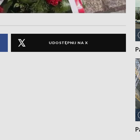
UDOSTĘPNIJ NA X
P
P