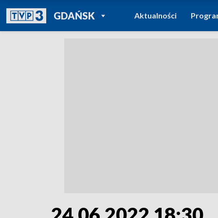
POWRÓT DO
GDAŃSK
Aktualności
Progr
TVP REGIONY
24.06.2022 18:30