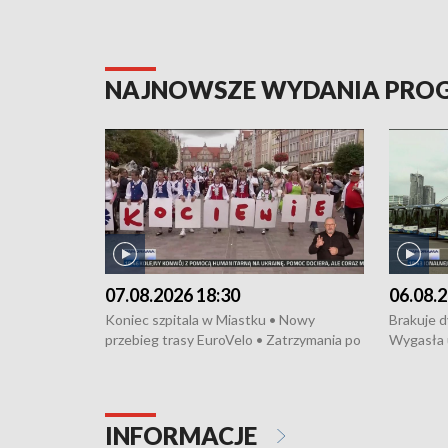
NAJNOWSZE WYDANIA PR
07.08.2026 18:30
06.08.2
Koniec szpitala w Miastku • Nowy
Brakuje 
przebieg trasy EuroVelo • Zatrzymania po
Wygasła 
bójce w Kościerzynie • Mieszkańcy
Miastku 
protestują przeciwko budowie trasy
Przeładu
tramwajowej • Kolejne konwoje
wiatrowej
humanitarne z Trójmiasta na Ukrainę •
Niebezpie
INFORMACJE
Święto Kociewia na Jarmarku św.
Dziewięć 