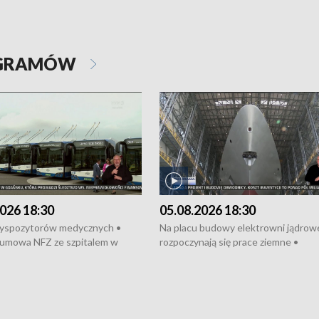
OGRAMÓW
026 18:30
05.08.2026 18:30
dyspozytorów medycznych •
Na placu budowy elektrowni jądrow
umowa NFZ ze szpitalem w
rozpoczynają się prace ziemne •
• Otwarto Morski Terminal
Podpisano umowę na budowę obwo
nkowy • Budowa morskiej farmy
Starogardu Gdańskiego • Za kilka dn
 • Korki na gdańskich Stogach •
wodowanie ORP „Wicher” • 18 mili
czne zachowania na torach •
złotych na inwestycje w szkołach w
nowych „trajtków” dla Gdyni
i Wejherowie • Nowy sprzęt