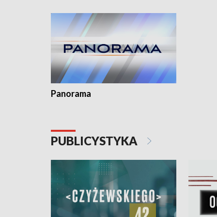
Dominika • Gdynia z lat 30. w
fotoplastikonie
Panorama
PUBLICYSTYKA