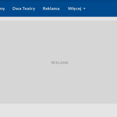
amy
Dwa Teatry
Reklama
Więcej