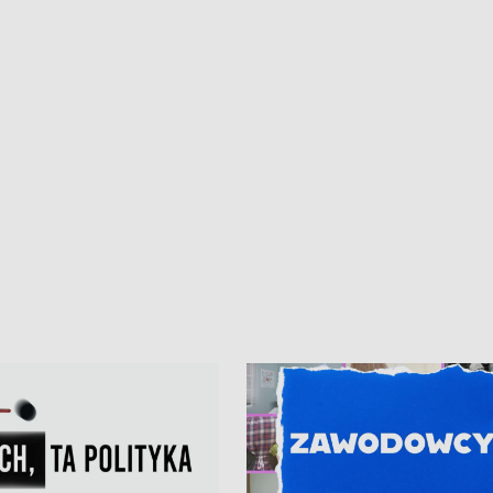
kardiologiczny dla Puckiego Szpitala
Pomorzu znów rekordowe upały