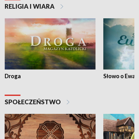
RELIGIA I WIARA
Droga
Słowo o Ewang
SPOŁECZEŃSTWO