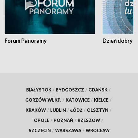
Forum Panoramy
Dzień dobry t
BIAŁYSTOK
/
BYDGOSZCZ
/
GDAŃSK
/
GORZÓW WLKP.
/
KATOWICE
/
KIELCE
/
KRAKÓW
/
LUBLIN
/
ŁÓDŹ
/
OLSZTYN
/
OPOLE
/
POZNAŃ
/
RZESZÓW
/
SZCZECIN
/
WARSZAWA
/
WROCŁAW