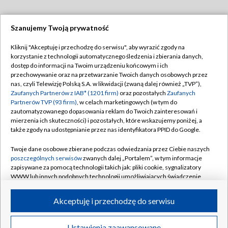
Szanujemy Twoją prywatność
Dołącz do nas:
Kliknij "Akceptuję i przechodzę do serwisu", aby wyrazić zgody na
korzystanie z technologii automatycznego śledzenia i zbierania danych,
TVP
dostęp do informacji na Twoim urządzeniu końcowym i ich
Abonament TVP
przechowywanie oraz na przetwarzanie Twoich danych osobowych przez
Regulamin TVP
nas, czyli Telewizję Polską S.A. w likwidacji (zwaną dalej również „TVP”),
Emisja w TVP
Zaufanych Partnerów z IAB* (1201 firm)
oraz pozostałych
Zaufanych
Polityka prywatności
Partnerów TVP (93 firm)
, w celach marketingowych (w tym do
Centrum informacji TVP
Moje zgody
zautomatyzowanego dopasowania reklam do Twoich zainteresowań i
mierzenia ich skuteczności) i pozostałych, które wskazujemy poniżej, a
Naziemna Telewizja Cyfrowa
Pomoc
także zgody na udostępnianie przez nas identyfikatora PPID do Google.
Sklep TVP
Biuro reklamy
Twoje dane osobowe zbierane podczas odwiedzania przez Ciebie naszych
Rada Programowa
poszczególnych serwisów
zwanych dalej „Portalem”, w tym informacje
Kontakt
zapisywane za pomocą technologii takich jak: pliki cookie, sygnalizatory
System NOS
WWW lub innych podobnych technologii umożliwiających świadczenie
dopasowanych i bezpiecznych usług, personalizację treści oraz reklam,
Informacje o nadawcy
Kanały
udostępnianie funkcji mediów społecznościowych oraz analizowanie
Akceptuję i przechodzę do serwisu
ruchu w Internecie.
Program dla prasy
©2026 Telewizja Polska S.A. w likwidacji
Biuro Reklamy
Twoje dane osobowe zbierane podczas odwiedzania przez Ciebie
Ustawienia zaawansowane