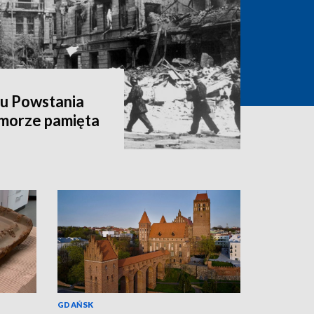
hu Powstania
morze pamięta
GDAŃSK