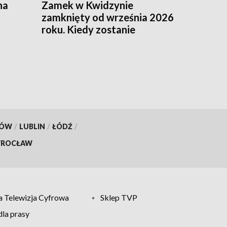
na
Zamek w Kwidzynie
zamknięty od września 2026
roku. Kiedy zostanie
ponownie otwarty?
KÓW
/
LUBLIN
/
ŁÓDŹ
/
ROCŁAW
 Telewizja Cyfrowa
Sklep TVP
la prasy