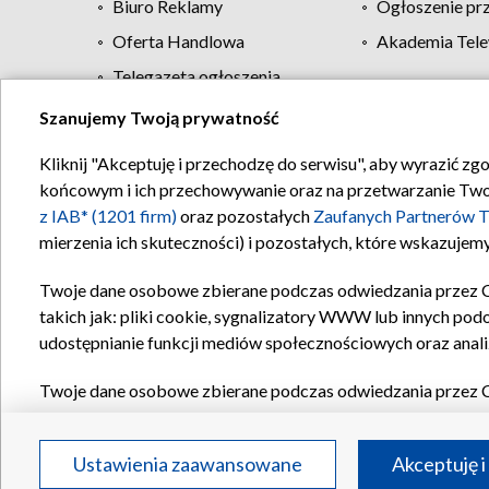
Biuro Reklamy
Ogłoszenie pr
Oferta Handlowa
Akademia Tele
Telegazeta ogłoszenia
Szanujemy Twoją prywatność
Regulamin TVP
Kliknij "Akceptuję i przechodzę do serwisu", aby wyrazić zg
końcowym i ich przechowywanie oraz na przetwarzanie Twoich
z IAB* (1201 firm)
oraz pozostałych
Zaufanych Partnerów T
mierzenia ich skuteczności) i pozostałych, które wskazujemy
Twoje dane osobowe zbierane podczas odwiedzania przez 
takich jak: pliki cookie, sygnalizatory WWW lub innych pod
udostępnianie funkcji mediów społecznościowych oraz anali
Twoje dane osobowe zbierane podczas odwiedzania przez 
plików cookie, informacje o Twoich wyszukiwaniach w serwi
Partnerów TVP
dla realizacji następujących celów i funkc
Ustawienia zaawansowane
Akceptuję i
reklam, tworzenia profilu spersonalizowanych reklam, tworz