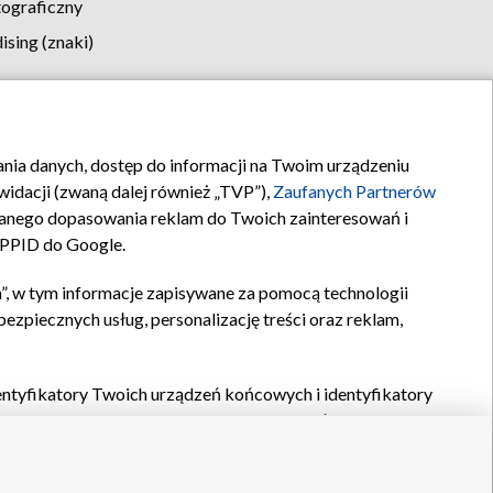
tograficzny
sing (znaki)
klamy
Kontakt
rania danych, dostęp do informacji na Twoim urządzeniu
idacji (zwaną dalej również „TVP”),
Zaufanych Partnerów
anego dopasowania reklam do Twoich zainteresowań i
a PPID do Google.
”, w tym informacje zapisywane za pomocą technologii
zpiecznych usług, personalizację treści oraz reklam,
identyfikatory Twoich urządzeń końcowych i identyfikatory
P,
Zaufanych Partnerów z IAB
oraz pozostałych
Zaufanych
 wyboru podstawowych reklam, wyboru spersonalizowanych
ch treści, pomiaru wydajności reklam, pomiaru wydajności