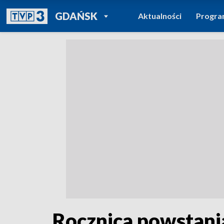
POWRÓT DO
GDAŃSK
Aktualności
Progr
TVP REGIONY
Rocznica powstania