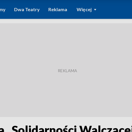
amy
Dwa Teatry
Reklama
Więcej
 „Solidarności Walczące