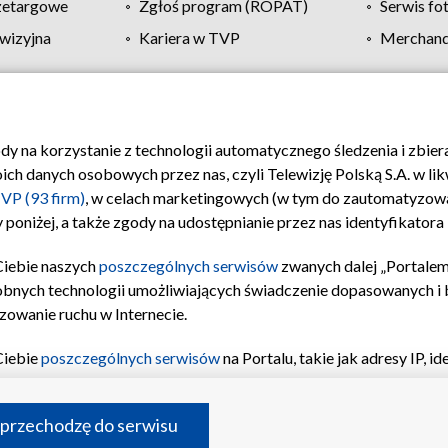
zetargowe
Zgłoś program (ROPAT)
Serwis fo
wizyjna
Kariera w TVP
Merchandi
Polityka prywatności
Moje zgody
Pomoc
Biuro re
ody na korzystanie z technologii automatycznego śledzenia i zbie
 danych osobowych przez nas, czyli Telewizję Polską S.A. w likw
VP (93 firm)
, w celach marketingowych (w tym do zautomatyzow
 poniżej, a także zgody na udostępnianie przez nas identyfikator
Ciebie naszych
poszczególnych serwisów
zwanych dalej „Portalem
obnych technologii umożliwiających świadczenie dopasowanych i be
zowanie ruchu w Internecie.
Ciebie
poszczególnych serwisów
na Portalu, takie jak adresy IP, 
sach Portalu czy historia odwiedzin będą przetwarzane przez TV
ji: przechowywania informacji na urządzeniu lub dostęp do nich,
©2026 Telewizja Polska S.A. w likwidacji
 przechodzę do serwisu
enia profilu spersonalizowanych treści, wyboru spersonalizowany