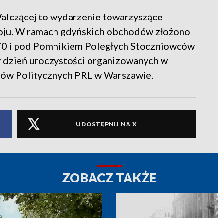
alczącej to wydarzenie towarzyszące
oju. W ramach gdyńskich obchodów złożono
70 i pod Pomnikiem Poległych Stoczniowców
y dzień uroczystości organizowanych w
iów Politycznych PRL w Warszawie.
UDOSTĘPNIJ NA X
ZOBACZ TAKŻE