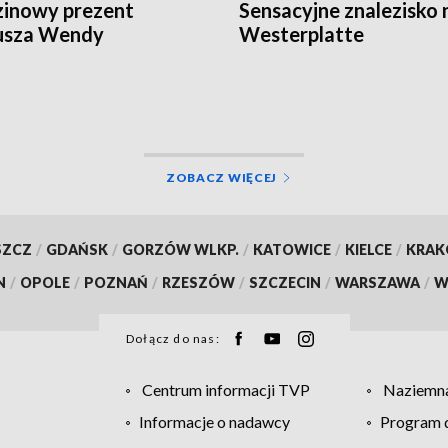
inowy prezent
Sensacyjne znalezisko 
usza Wendy
Westerplatte
ZOBACZ WIĘCEJ
SZCZ
/
GDAŃSK
/
GORZÓW WLKP.
/
KATOWICE
/
KIELCE
/
KRA
N
/
OPOLE
/
POZNAŃ
/
RZESZÓW
/
SZCZECIN
/
WARSZAWA
/
W
Dołącz do nas:
Centrum informacji TVP
Naziemna
Informacje o nadawcy
Program d