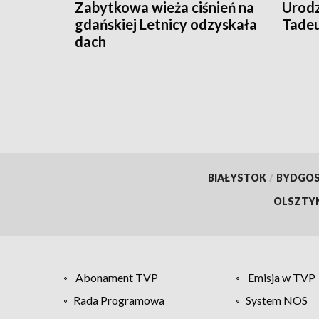
Zabytkowa wieża ciśnień na
Urodz
gdańskiej Letnicy odzyskała
Tade
dach
BIAŁYSTOK
/
BYDGO
OLSZTY
Abonament TVP
Emisja w TVP
Rada Programowa
System NOS