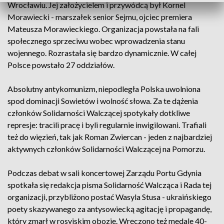
Wrocławiu. Jej założycielem i przywódcą był Kornel
Morawiecki - marszałek senior Sejmu, ojciec premiera
Mateusza Morawieckiego. Organizacja powstała na fali
społecznego sprzeciwu wobec wprowadzenia stanu
wojennego. Rozrastała się bardzo dynamicznie. W całej
Polsce powstało 27 oddziałów.
Absolutny antykomunizm, niepodległa Polska uwolniona
spod dominacji Sowietów i wolność słowa. Za te dążenia
członków Solidarności Walczącej spotykały dotkliwe
represje: tracili pracę i byli regularnie inwigilowani. Trafiali
też do więzień, tak jak Roman Zwiercan - jeden z najbardziej
aktywnych członków Solidarności Walczącej na Pomorzu.
Podczas debat w sali koncertowej Zarządu Portu Gdynia
spotkała się redakcja pisma Solidarność Walcząca i Rada tej
organizacji, przybliżono postać Wasyla Stusa - ukraińskiego
poety skazywanego za antysowiecką agitację i propagandę,
który zmarł w rosyjskim obozie. Wręczono też medale 40-