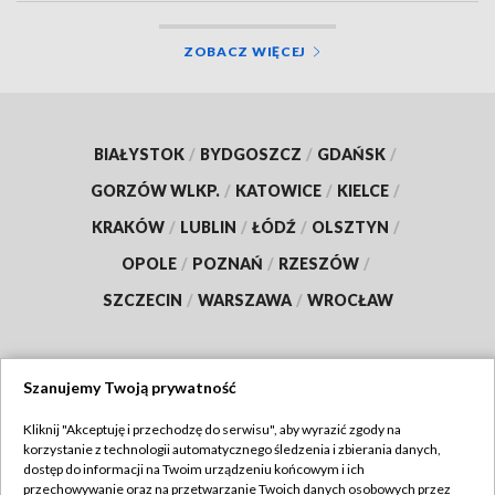
ZOBACZ WIĘCEJ
BIAŁYSTOK
/
BYDGOSZCZ
/
GDAŃSK
/
GORZÓW WLKP.
/
KATOWICE
/
KIELCE
/
KRAKÓW
/
LUBLIN
/
ŁÓDŹ
/
OLSZTYN
/
OPOLE
/
POZNAŃ
/
RZESZÓW
/
SZCZECIN
/
WARSZAWA
/
WROCŁAW
Szanujemy Twoją prywatność
Dołącz do nas:
Kliknij "Akceptuję i przechodzę do serwisu", aby wyrazić zgody na
korzystanie z technologii automatycznego śledzenia i zbierania danych,
TVP
dostęp do informacji na Twoim urządzeniu końcowym i ich
Abonament TVP
przechowywanie oraz na przetwarzanie Twoich danych osobowych przez