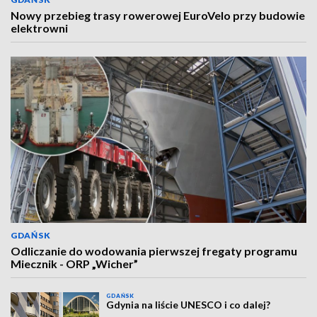
Nowy przebieg trasy rowerowej EuroVelo przy budowie
elektrowni
GDAŃSK
Odliczanie do wodowania pierwszej fregaty programu
Miecznik - ORP „Wicher”
GDAŃSK
Gdynia na liście UNESCO i co dalej?