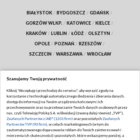
BIAŁYSTOK
/
BYDGOSZCZ
/
GDAŃSK
/
GORZÓW WLKP.
/
KATOWICE
/
KIELCE
/
KRAKÓW
/
LUBLIN
/
ŁÓDŹ
/
OLSZTYN
/
OPOLE
/
POZNAŃ
/
RZESZÓW
/
SZCZECIN
/
WARSZAWA
/
WROCŁAW
Szanujemy Twoją prywatność
Dołącz do nas:
Kliknij "Akceptuję i przechodzę do serwisu", aby wyrazić zgody na
korzystanie z technologii automatycznego śledzenia i zbierania danych,
TVP
dostęp do informacji na Twoim urządzeniu końcowym i ich
Abonament TVP
przechowywanie oraz na przetwarzanie Twoich danych osobowych przez
Regulamin TVP
nas, czyli Telewizję Polską S.A. w likwidacji (zwaną dalej również „TVP”),
Emisja w TVP
Polityka prywatności
Zaufanych Partnerów z IAB* (1201 firm)
oraz pozostałych
Zaufanych
Partnerów TVP (93 firm)
, w celach marketingowych (w tym do
Centrum informacji TVP
Moje zgody
zautomatyzowanego dopasowania reklam do Twoich zainteresowań i
mierzenia ich skuteczności) i pozostałych, które wskazujemy poniżej, a
Naziemna Telewizja Cyfrowa
Pomoc