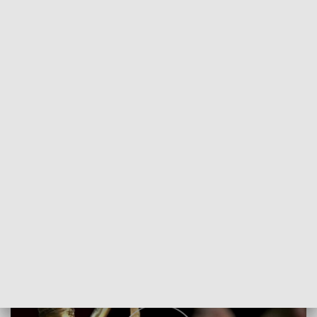
POWRÓT DO
GDAŃSK
TVP REGIONY
Kolejna rozprawa Stefana W.
2022-06-23