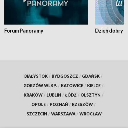
Forum Panoramy
Dzień dobry t
BIAŁYSTOK
/
BYDGOSZCZ
/
GDAŃSK
/
GORZÓW WLKP.
/
KATOWICE
/
KIELCE
/
KRAKÓW
/
LUBLIN
/
ŁÓDŹ
/
OLSZTYN
/
OPOLE
/
POZNAŃ
/
RZESZÓW
/
SZCZECIN
/
WARSZAWA
/
WROCŁAW