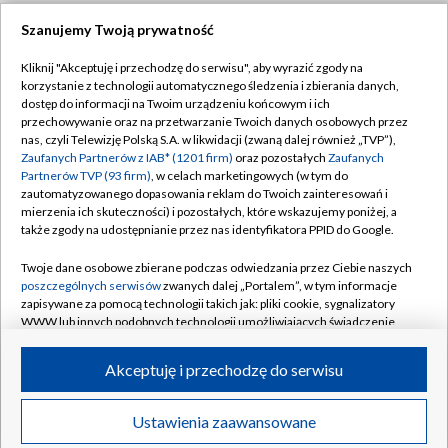
Szanujemy Twoją prywatność
Dołącz do nas:
Kliknij "Akceptuję i przechodzę do serwisu", aby wyrazić zgody na
korzystanie z technologii automatycznego śledzenia i zbierania danych,
TVP
dostęp do informacji na Twoim urządzeniu końcowym i ich
Abonament TVP
przechowywanie oraz na przetwarzanie Twoich danych osobowych przez
Regulamin TVP
nas, czyli Telewizję Polską S.A. w likwidacji (zwaną dalej również „TVP”),
Emisja w TVP
Zaufanych Partnerów z IAB* (1201 firm)
oraz pozostałych
Zaufanych
Polityka prywatności
Partnerów TVP (93 firm)
, w celach marketingowych (w tym do
Centrum informacji TVP
Moje zgody
zautomatyzowanego dopasowania reklam do Twoich zainteresowań i
mierzenia ich skuteczności) i pozostałych, które wskazujemy poniżej, a
Naziemna Telewizja Cyfrowa
Pomoc
także zgody na udostępnianie przez nas identyfikatora PPID do Google.
Sklep TVP
Biuro reklamy
Twoje dane osobowe zbierane podczas odwiedzania przez Ciebie naszych
Rada Programowa
poszczególnych serwisów
zwanych dalej „Portalem”, w tym informacje
Kontakt
zapisywane za pomocą technologii takich jak: pliki cookie, sygnalizatory
System NOS
WWW lub innych podobnych technologii umożliwiających świadczenie
dopasowanych i bezpiecznych usług, personalizację treści oraz reklam,
Informacje o nadawcy
Kanały
udostępnianie funkcji mediów społecznościowych oraz analizowanie
Akceptuję i przechodzę do serwisu
ruchu w Internecie.
Program dla prasy
©2026 Telewizja Polska S.A. w likwidacji
Biuro Reklamy
Twoje dane osobowe zbierane podczas odwiedzania przez Ciebie
Ustawienia zaawansowane
poszczególnych serwisów
na Portalu, takie jak adresy IP, identyfikatory
Ogłoszenie przetargowe