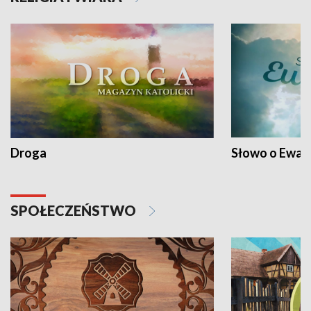
Droga
Słowo o Ewang
SPOŁECZEŃSTWO