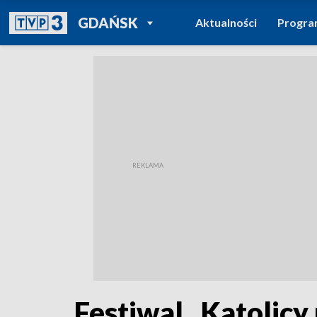
POWRÓT DO
GDAŃSK
Aktualności
Progr
TVP REGIONY
Festiwal „Katolicy 