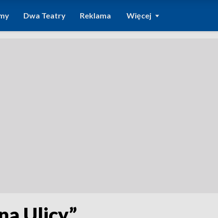
amy
Dwa Teatry
Reklama
Więcej
na Ulicy”