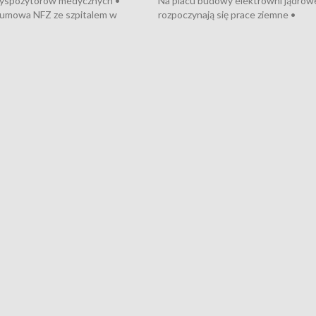
dyspozytorów medycznych •
Na placu budowy elektrowni jądrow
umowa NFZ ze szpitalem w
rozpoczynają się prace ziemne •
• Otwarto Morski Terminal
Podpisano umowę na budowę obwo
nkowy • Budowa morskiej farmy
Starogardu Gdańskiego • Za kilka dn
 • Korki na gdańskich Stogach •
wodowanie ORP „Wicher” • 18 mili
czne zachowania na torach •
złotych na inwestycje w szkołach w
nowych „trajtków” dla Gdyni
i Wejherowie • Nowy sprzęt
kardiologiczny dla Puckiego Szpitala
Pomorzu znów rekordowe upały