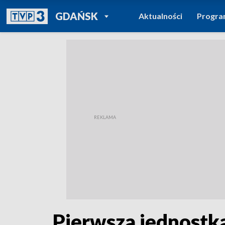
POWRÓT DO
GDAŃSK
Aktualności
Progr
TVP REGIONY
Pierwsza jednostka