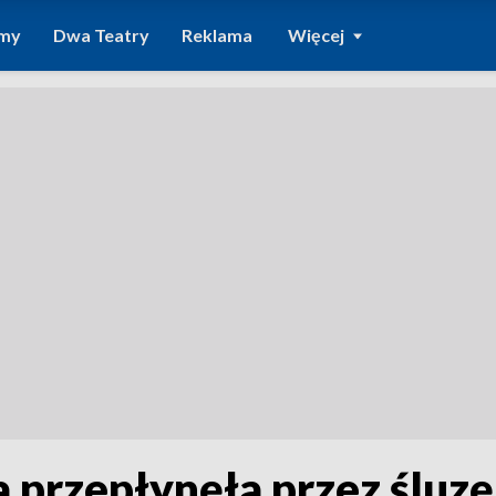
amy
Dwa Teatry
Reklama
Więcej
 przepłynęła przez śluzę