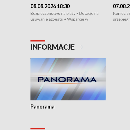
08.08.2026 18:30
07.08.2
Bezpieczeństwo na plaży • Dotacje na
Koniec sz
usuwanie azbestu • Wsparcie w
przebieg 
cyfryzacji firmy • Wielokulturowość i
bójce w K
integracja • Cegiełka dla hospicjum •
protestuj
Parada Jazzowa na Monciaku •
tramwajo
Międzynarodowe Wystawy Psów
humanitar
INFORMACJE
Rasowych
Święto Ko
Dominika 
fotoplast
Panorama