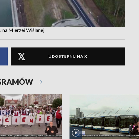
u na Mierzei Wiślanej
UDOSTĘPNIJ NA X
OGRAMÓW