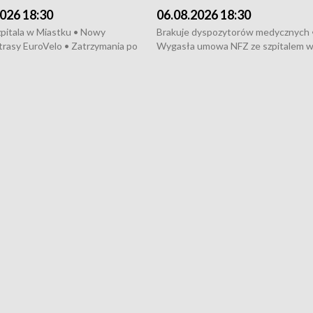
026 18:30
06.08.2026 18:30
pitala w Miastku • Nowy
Brakuje dyspozytorów medycznych 
trasy EuroVelo • Zatrzymania po
Wygasła umowa NFZ ze szpitalem 
ościerzynie • Mieszkańcy
Miastku • Otwarto Morski Terminal
ą przeciwko budowie trasy
Przeładunkowy • Budowa morskiej 
wej • Kolejne konwoje
wiatrowej • Korki na gdańskich Sto
ne z Trójmiasta na Ukrainę •
Niebezpieczne zachowania na torac
ciewia na Jarmarku św.
Dziewięć nowych „trajtków” dla Gdy
• Gdynia z lat 30. w
ikonie