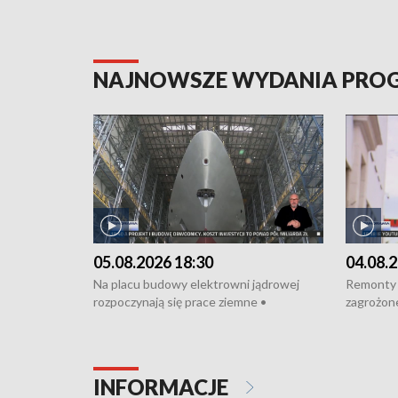
NAJNOWSZE WYDANIA PR
05.08.2026 18:30
04.08.2
Na placu budowy elektrowni jądrowej
Remonty 
rozpoczynają się prace ziemne •
zagrożone
Podpisano umowę na budowę obwodnicy
kierowcy 
Starogardu Gdańskiego • Za kilka dni
poszkodo
wodowanie ORP „Wicher” • 18 milionów
Gdyni • M
złotych na inwestycje w szkołach w Rumi
Cancer Fi
INFORMACJE
i Wejherowie • Nowy sprzęt
Listę UN