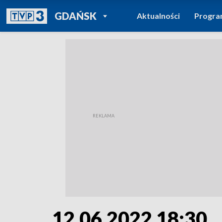
POWRÓT DO
GDAŃSK
Aktualności
Progr
TVP REGIONY
12.06.2022 18:30