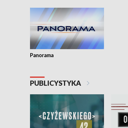
kardiologiczny dla Puckiego Szpitala • Na
witali To
Pomorzu znów rekordowe upały
Panorama
PUBLICYSTYKA