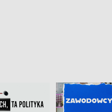
ur de Pologne
kibiców na trasie przejazdu peleton
Tour de Pologne przez Kaszuby