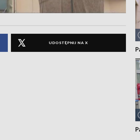
UDOSTĘPNIJ NA X
P
P