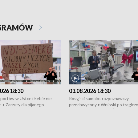
OGRAMÓW
026 18:30
03.08.2026 18:30
portów w Ustce i Łebie nie
Rosyjski samolot rozpoznawczy
 • Zarzuty dla pijanego
przechwycony • Wnioski po tragicz
ciągnika • Protest
pożarze na działkach • Śledztwo po
wanych przez dewelopera w
pożarze łodzi na Motławie • Urząd M
ilion zł dla dzieci z UCK od
wraca do Słupska • Kampania społe
ghters • Efekty wpisu Gdyni na
puckiego Hospicjum • Nagrody Fest
ESCO • Kaszubscy kuczerzy
Szekspirowskiego rozdane • Tysiąc