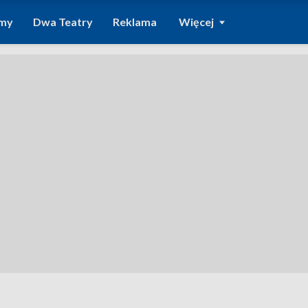
amy
Dwa Teatry
Reklama
Więcej