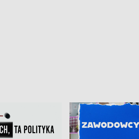
ur de Pologne
kibiców na trasie przejazdu peleton
Tour de Pologne przez Kaszuby