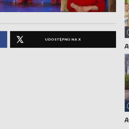
UDOSTĘPNIJ NA X
Д
Д