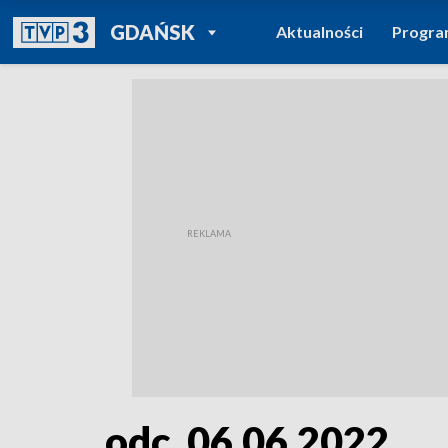
POWRÓT DO
GDAŃSK
Aktualności
Progr
TVP REGIONY
odc. 06.06.2022