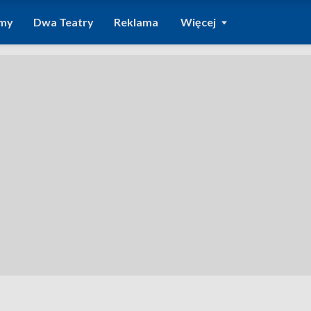
amy
Dwa Teatry
Reklama
Więcej