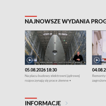
NAJNOWSZE WYDANIA PR
05.08.2026 18:30
04.08.2
Na placu budowy elektrowni jądrowej
Remonty 
rozpoczynają się prace ziemne •
zagrożone
Podpisano umowę na budowę obwodnicy
kierowcy 
Starogardu Gdańskiego • Za kilka dni
poszkodo
wodowanie ORP „Wicher” • 18 milionów
Gdyni • M
złotych na inwestycje w szkołach w Rumi
Cancer Fi
INFORMACJE
i Wejherowie • Nowy sprzęt
Listę UN