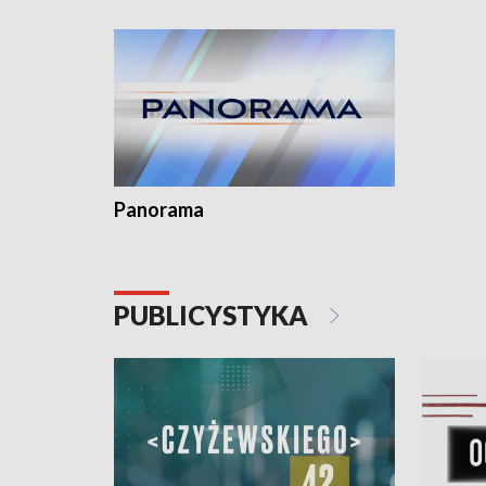
kardiologiczny dla Puckiego Szpitala • Na
witali To
Pomorzu znów rekordowe upały
Panorama
PUBLICYSTYKA