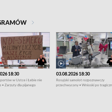
OGRAMÓW
026 18:30
03.08.2026 18:30
portów w Ustce i Łebie nie
Rosyjski samolot rozpoznawczy
 • Zarzuty dla pijanego
przechwycony • Wnioski po tragicz
ciągnika • Protest
pożarze na działkach • Śledztwo po
wanych przez dewelopera w
pożarze łodzi na Motławie • Urząd M
ilion zł dla dzieci z UCK od
wraca do Słupska • Kampania społe
ghters • Efekty wpisu Gdyni na
puckiego Hospicjum • Nagrody Fest
ESCO • Kaszubscy kuczerzy
Szekspirowskiego rozdane • Tysiąc