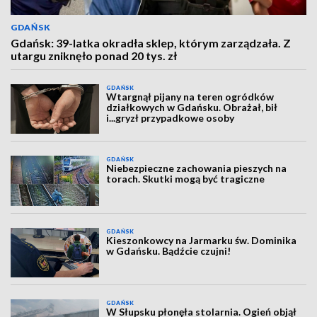
GDAŃSK
Gdańsk: 39-latka okradła sklep, którym zarządzała. Z
utargu zniknęło ponad 20 tys. zł
GDAŃSK
Wtargnął pijany na teren ogródków
działkowych w Gdańsku. Obrażał, bił
i...gryzł przypadkowe osoby
GDAŃSK
Niebezpieczne zachowania pieszych na
torach. Skutki mogą być tragiczne
GDAŃSK
Kieszonkowcy na Jarmarku św. Dominika
w Gdańsku. Bądźcie czujni!
GDAŃSK
W Słupsku płonęła stolarnia. Ogień objął