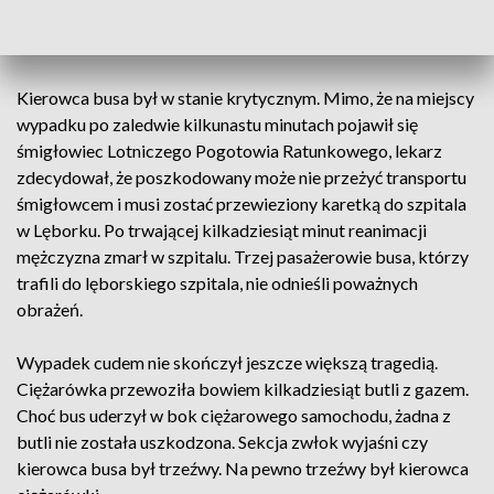
musieli wydobyć zakleszczonego w pojeździe kierowcę busa,
a także pomóc wydostać się pasażerom.
Kierowca busa był w stanie krytycznym. Mimo, że na miejscy
wypadku po zaledwie kilkunastu minutach pojawił się
śmigłowiec Lotniczego Pogotowia Ratunkowego, lekarz
zdecydował, że poszkodowany może nie przeżyć transportu
śmigłowcem i musi zostać przewieziony karetką do szpitala
w Lęborku. Po trwającej kilkadziesiąt minut reanimacji
mężczyzna zmarł w szpitalu. Trzej pasażerowie busa, którzy
trafili do lęborskiego szpitala, nie odnieśli poważnych
obrażeń.
Wypadek cudem nie skończył jeszcze większą tragedią.
Ciężarówka przewoziła bowiem kilkadziesiąt butli z gazem.
Choć bus uderzył w bok ciężarowego samochodu, żadna z
butli nie została uszkodzona. Sekcja zwłok wyjaśni czy
kierowca busa był trzeźwy. Na pewno trzeźwy był kierowca