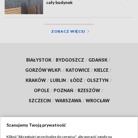
cały budynek
ZOBACZ WIĘCEJ
BIAŁYSTOK
/
BYDGOSZCZ
/
GDAŃSK
/
GORZÓW WLKP.
/
KATOWICE
/
KIELCE
/
KRAKÓW
/
LUBLIN
/
ŁÓDŹ
/
OLSZTYN
/
OPOLE
/
POZNAŃ
/
RZESZÓW
/
SZCZECIN
/
WARSZAWA
/
WROCŁAW
Szanujemy Twoją prywatność
Dołącz do nas:
Kliknij "Akceptuję i przechodzę do serwisu", aby wyrazić zgody na