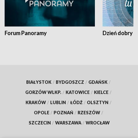
Forum Panoramy
Dzień dobry t
BIAŁYSTOK
/
BYDGOSZCZ
/
GDAŃSK
/
GORZÓW WLKP.
/
KATOWICE
/
KIELCE
/
KRAKÓW
/
LUBLIN
/
ŁÓDŹ
/
OLSZTYN
/
OPOLE
/
POZNAŃ
/
RZESZÓW
/
SZCZECIN
/
WARSZAWA
/
WROCŁAW