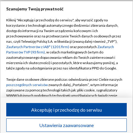
Szanujemy Twoją prywatność
Dołącz do nas:
Kliknij "Akceptuję i przechodzę do serwisu", aby wyrazić zgody na
korzystanie z technologii automatycznego śledzenia i zbierania danych,
TVP
dostęp do informacji na Twoim urządzeniu końcowym i ich
Abonament TVP
przechowywanie oraz na przetwarzanie Twoich danych osobowych przez
Regulamin TVP
nas, czyli Telewizję Polską S.A. w likwidacji (zwaną dalej również „TVP”),
Emisja w TVP
Zaufanych Partnerów z IAB* (1201 firm)
oraz pozostałych
Zaufanych
Polityka prywatności
Partnerów TVP (93 firm)
, w celach marketingowych (w tym do
Centrum informacji TVP
Moje zgody
zautomatyzowanego dopasowania reklam do Twoich zainteresowań i
mierzenia ich skuteczności) i pozostałych, które wskazujemy poniżej, a
Naziemna Telewizja Cyfrowa
Pomoc
także zgody na udostępnianie przez nas identyfikatora PPID do Google.
Sklep TVP
Biuro reklamy
Twoje dane osobowe zbierane podczas odwiedzania przez Ciebie naszych
Rada Programowa
poszczególnych serwisów
zwanych dalej „Portalem”, w tym informacje
Kontakt
zapisywane za pomocą technologii takich jak: pliki cookie, sygnalizatory
System NOS
WWW lub innych podobnych technologii umożliwiających świadczenie
dopasowanych i bezpiecznych usług, personalizację treści oraz reklam,
Informacje o nadawcy
Kanały
udostępnianie funkcji mediów społecznościowych oraz analizowanie
Akceptuję i przechodzę do serwisu
ruchu w Internecie.
Program dla prasy
©2026 Telewizja Polska S.A. w likwidacji
Biuro Reklamy
Twoje dane osobowe zbierane podczas odwiedzania przez Ciebie
Ustawienia zaawansowane
poszczególnych serwisów
na Portalu, takie jak adresy IP, identyfikatory
Ogłoszenie przetargowe