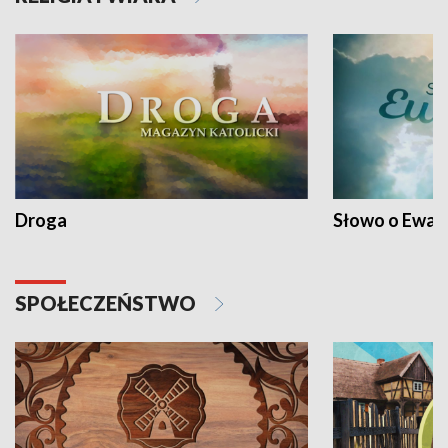
Droga
Słowo o Ewang
SPOŁECZEŃSTWO