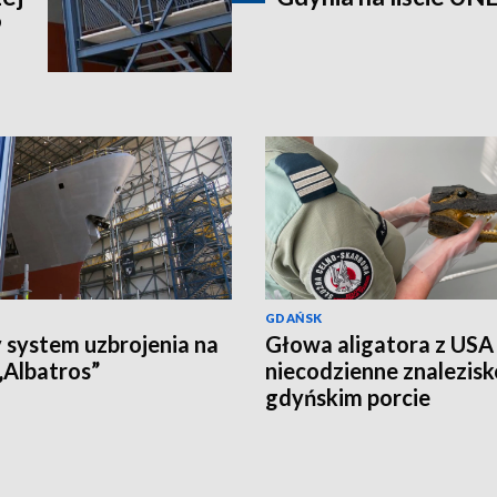
P
GDAŃSK
system uzbrojenia na
Głowa aligatora z USA
Albatros”
niecodzienne znalezis
gdyńskim porcie