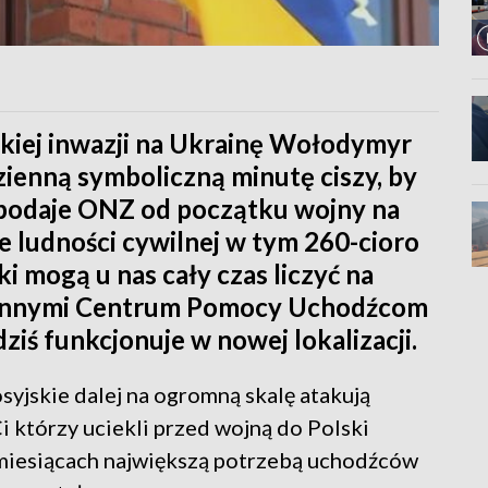
skiej inwazji na Ukrainę Wołodymyr
zienną symboliczną minutę ciszy, by
ak podaje ONZ od początku wojny na
e ludności cywilnej w tym 260-cioro
ski mogą u nas cały czas liczyć na
y innymi Centrum Pomocy Uchodźcom
ziś funkcjonuje w nowej lokalizacji.
syjskie dalej na ogromną skalę atakują
Ci którzy uciekli przed wojną do Polski
h miesiącach największą potrzebą uchodźców