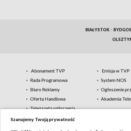
BIAŁYSTOK
/
BYDGO
OLSZTY
Abonament TVP
Emisja w TVP
Rada Programowa
System NOS
Biuro Reklamy
Ogłoszenie pr
Oferta Handlowa
Akademia Tele
Telegazeta ogłoszenia
Szanujemy Twoją prywatność
Regulamin TVP