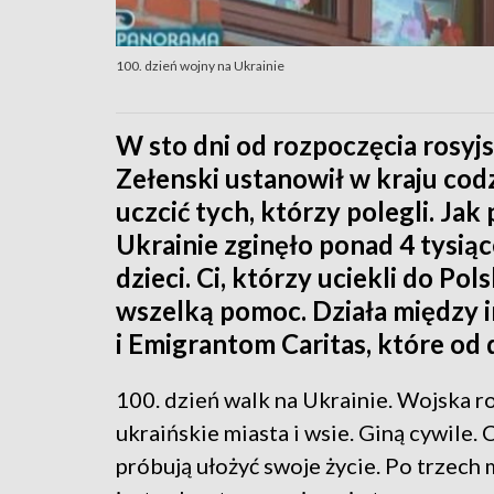
100. dzień wojny na Ukrainie
W sto dni od rozpoczęcia rosyj
Zełenski ustanowił w kraju cod
uczcić tych, którzy polegli. J
Ukrainie zginęło ponad 4 tysiąc
dzieci. Ci, którzy uciekli do Pol
wszelką pomoc. Działa międz
i Emigrantom Caritas, które od d
100. dzień walk na Ukrainie. Wojska ro
ukraińskie miasta i wsie. Giną cywile. 
próbują ułożyć swoje życie. Po trzec