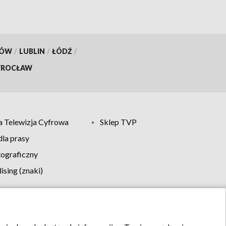
KÓW
/
LUBLIN
/
ŁÓDŹ
/
ROCŁAW
 Telewizja Cyfrowa
Sklep TVP
la prasy
tograficzny
sing (znaki)
klamy
Kontakt