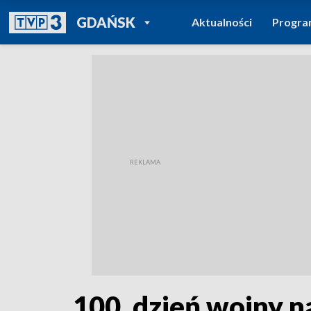
POWRÓT DO
GDAŃSK
Aktualności
Progr
TVP REGIONY
100. dzień wojny n