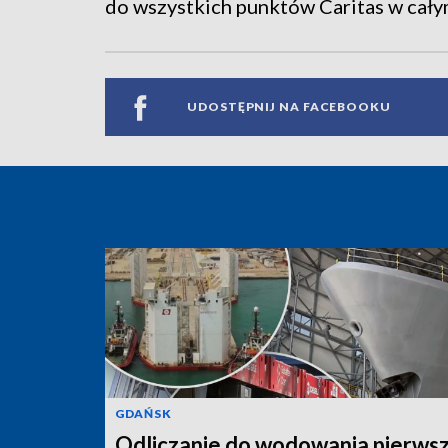
do wszystkich punktów Caritas w cały
UDOSTĘPNIJ NA FACEBOOKU
GDAŃSK
Odliczanie do wodowania pierwsz