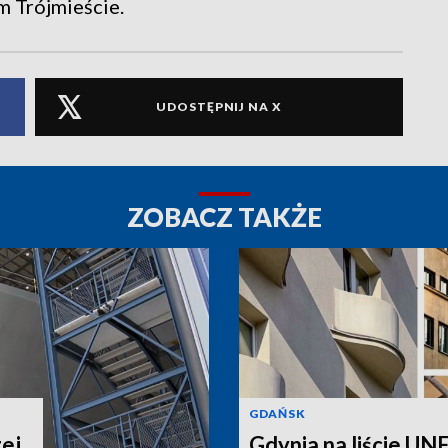
m Trójmieście.
UDOSTĘPNIJ NA X
ZOBACZ TAKŻE
GDAŃSK
ej
Gdynia na liście UNE