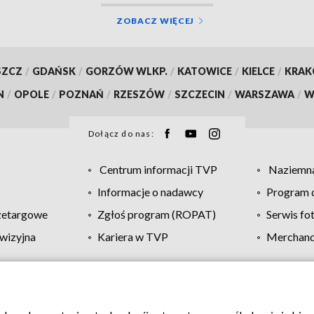
ZOBACZ WIĘCEJ
SZCZ
/
GDAŃSK
/
GORZÓW WLKP.
/
KATOWICE
/
KIELCE
/
KRA
N
/
OPOLE
/
POZNAŃ
/
RZESZÓW
/
SZCZECIN
/
WARSZAWA
/
W
Dołącz do nas:
Centrum informacji TVP
Naziemna
Informacje o nadawcy
Program d
zetargowe
Zgłoś program (ROPAT)
Serwis fo
wizyjna
Kariera w TVP
Merchandi
Polityka prywatności
Moje zgody
Pomoc
Biuro re