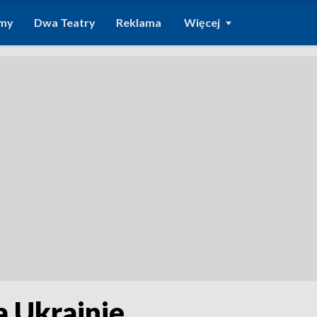
amy
Dwa Teatry
Reklama
Więcej
a Ukrainie