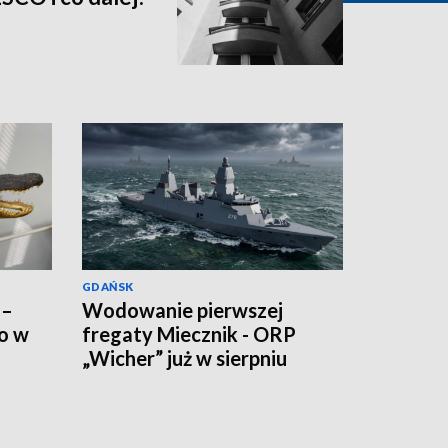
GDAŃSK
 –
Wodowanie pierwszej
ko w
fregaty Miecznik - ORP
„Wicher” już w sierpniu