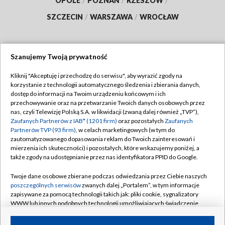
OPOLE
/
POZNAŃ
/
RZESZÓW
/
SZCZECIN
/
WARSZAWA
/
WROCŁAW
Szanujemy Twoją prywatność
Dołącz do nas:
Kliknij "Akceptuję i przechodzę do serwisu", aby wyrazić zgody na
korzystanie z technologii automatycznego śledzenia i zbierania danych,
TVP
dostęp do informacji na Twoim urządzeniu końcowym i ich
Abonament TVP
przechowywanie oraz na przetwarzanie Twoich danych osobowych przez
Regulamin TVP
nas, czyli Telewizję Polską S.A. w likwidacji (zwaną dalej również „TVP”),
Emisja w TVP
Zaufanych Partnerów z IAB* (1201 firm)
oraz pozostałych
Zaufanych
Polityka prywatności
Partnerów TVP (93 firm)
, w celach marketingowych (w tym do
Centrum informacji TVP
Moje zgody
zautomatyzowanego dopasowania reklam do Twoich zainteresowań i
mierzenia ich skuteczności) i pozostałych, które wskazujemy poniżej, a
Naziemna Telewizja Cyfrowa
Pomoc
także zgody na udostępnianie przez nas identyfikatora PPID do Google.
Sklep TVP
Biuro reklamy
Twoje dane osobowe zbierane podczas odwiedzania przez Ciebie naszych
Rada Programowa
poszczególnych serwisów
zwanych dalej „Portalem”, w tym informacje
Kontakt
zapisywane za pomocą technologii takich jak: pliki cookie, sygnalizatory
System NOS
WWW lub innych podobnych technologii umożliwiających świadczenie
dopasowanych i bezpiecznych usług, personalizację treści oraz reklam,
Informacje o nadawcy
Kanały
udostępnianie funkcji mediów społecznościowych oraz analizowanie