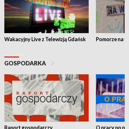
Wakacyjny Live z Telewizją Gdańsk
Pomorze na 
GOSPODARKA
Raport gospodarczy
O pracy po pr