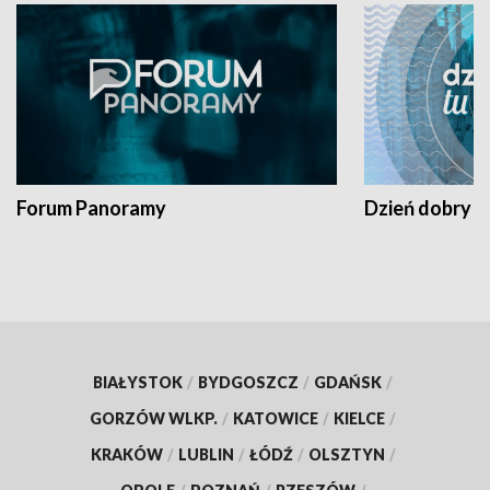
Forum Panoramy
Dzień dobry t
BIAŁYSTOK
/
BYDGOSZCZ
/
GDAŃSK
/
GORZÓW WLKP.
/
KATOWICE
/
KIELCE
/
KRAKÓW
/
LUBLIN
/
ŁÓDŹ
/
OLSZTYN
/