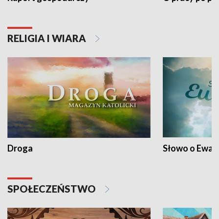
RELIGIA I WIARA
Droga
Słowo o Ewang
SPOŁECZEŃSTWO