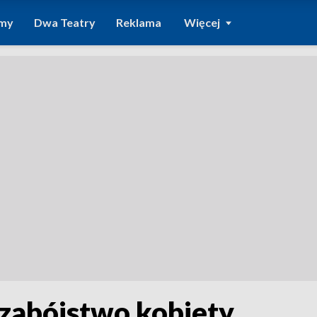
amy
Dwa Teatry
Reklama
Więcej
a zabójstwo kobiety