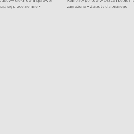
 budowy elektrowni jądrowej
Remonty portów w Ustce i Łebie ni
ają się prace ziemne •
zagrożone • Zarzuty dla pijanego
o umowę na budowę obwodnicy
kierowcy ciągnika • Protest
u Gdańskiego • Za kilka dni
poszkodowanych przez dewelopera
e ORP „Wicher” • 18 milionów
Gdyni • Milion zł dla dzieci z UCK od
a inwestycje w szkołach w Rumi
Cancer Fighters • Efekty wpisu Gdy
owie • Nowy sprzęt
Listę UNESCO • Kaszubscy kuczerz
iczny dla Puckiego Szpitala • Na
witali Tour de Pologne
znów rekordowe upały