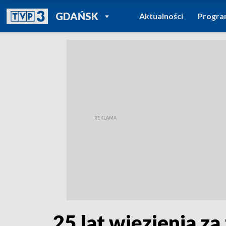
POWRÓT DO
GDAŃSK
Aktualności
Progr
TVP REGIONY
25 lat więzienia z