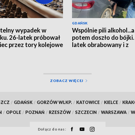
GDAŃSK
telny wypadek w
Wspólnie pili alkohol...a
ku. 26-latek próbował
potem doszło do bójki.
iec przez tory kolejowe
latek obrabowany i z
obrażeniami głowy
ZOBACZ WIĘCEJ
SZCZ
/
GDAŃSK
/
GORZÓW WLKP.
/
KATOWICE
/
KIELCE
/
KRA
N
/
OPOLE
/
POZNAŃ
/
RZESZÓW
/
SZCZECIN
/
WARSZAWA
/
W
Dołącz do nas: