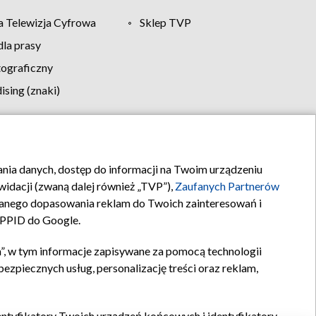
 Telewizja Cyfrowa
Sklep TVP
la prasy
tograficzny
sing (znaki)
klamy
Kontakt
rania danych, dostęp do informacji na Twoim urządzeniu
idacji (zwaną dalej również „TVP”),
Zaufanych Partnerów
anego dopasowania reklam do Twoich zainteresowań i
a PPID do Google.
”, w tym informacje zapisywane za pomocą technologii
zpiecznych usług, personalizację treści oraz reklam,
identyfikatory Twoich urządzeń końcowych i identyfikatory