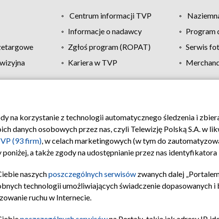
Centrum informacji TVP
Naziemna
Informacje o nadawcy
Program d
zetargowe
Zgłoś program (ROPAT)
Serwis fo
wizyjna
Kariera w TVP
Merchandi
Polityka prywatności
Moje zgody
Pomoc
Biuro re
ody na korzystanie z technologii automatycznego śledzenia i zbie
 danych osobowych przez nas, czyli Telewizję Polską S.A. w likw
VP (93 firm)
, w celach marketingowych (w tym do zautomatyzow
 poniżej, a także zgody na udostępnianie przez nas identyfikator
Ciebie naszych
poszczególnych serwisów
zwanych dalej „Portalem
obnych technologii umożliwiających świadczenie dopasowanych i be
zowanie ruchu w Internecie.
Ciebie
poszczególnych serwisów
na Portalu, takie jak adresy IP, 