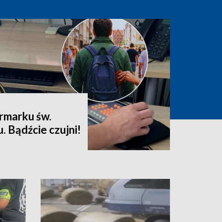
rmarku św.
 Bądźcie czujni!