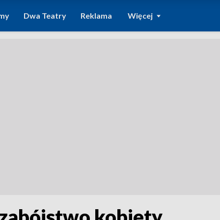
amy
Dwa Teatry
Reklama
Więcej
a zabójstwo kobiety