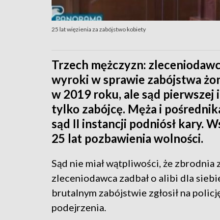
25 lat więzienia za zabójstwo kobiety
Trzech mężczyzn: zleceniodawca,
wyroki w sprawie zabójstwa żon
w 2019 roku, ale sąd pierwszej i
tylko zabójcę. Męża i pośrednik
sąd II instancji podniósł kary.
25 lat pozbawienia wolności.
Sąd nie miał wątpliwości, że zbrodnia
zleceniodawca zadbał o alibi dla siebi
brutalnym zabójstwie zgłosił na policj
podejrzenia.