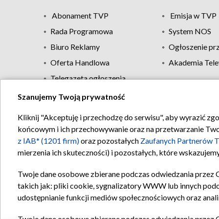
Abonament TVP
Emisja w TVP
Rada Programowa
System NOS
Biuro Reklamy
Ogłoszenie pr
Oferta Handlowa
Akademia Tele
Telegazeta ogłoszenia
Szanujemy Twoją prywatność
Regulamin TVP
Kliknij "Akceptuję i przechodzę do serwisu", aby wyrazić zg
końcowym i ich przechowywanie oraz na przetwarzanie Twoich
z IAB* (1201 firm)
oraz pozostałych
Zaufanych Partnerów T
mierzenia ich skuteczności) i pozostałych, które wskazujemy
Twoje dane osobowe zbierane podczas odwiedzania przez 
takich jak: pliki cookie, sygnalizatory WWW lub innych pod
udostępnianie funkcji mediów społecznościowych oraz anali
Twoje dane osobowe zbierane podczas odwiedzania przez 