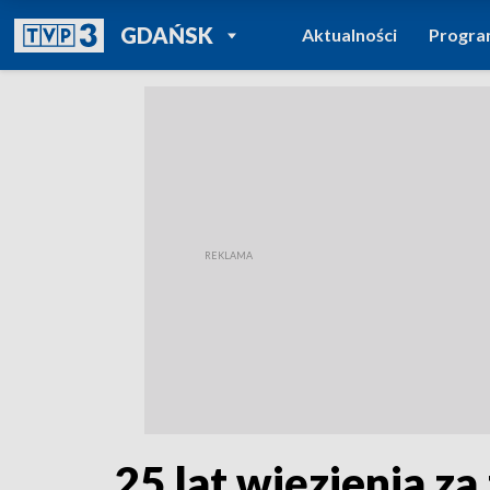
POWRÓT DO
GDAŃSK
Aktualności
Progr
TVP REGIONY
25 lat więzienia z