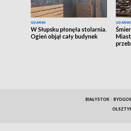
GDAŃSK
GDAŃSK
W Słupsku płonęła stolarnia.
Śmier
Ogień objął cały budynek
Miast
przeb
BIAŁYSTOK
/
BYDGO
OLSZTY