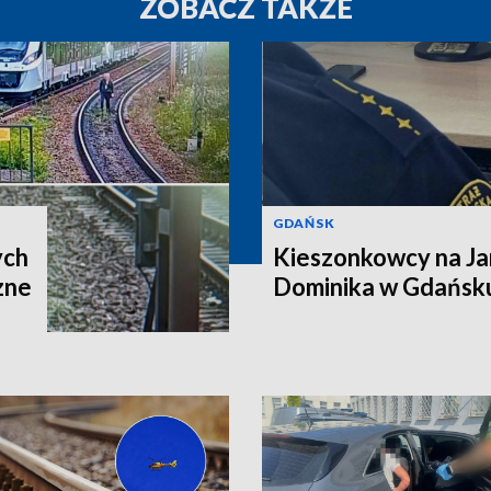
ZOBACZ TAKŻE
GDAŃSK
ych
Kieszonkowcy na Ja
zne
Dominika w Gdańsku.