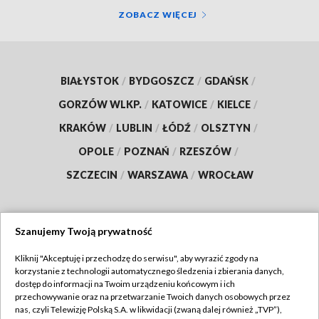
ZOBACZ WIĘCEJ
BIAŁYSTOK
/
BYDGOSZCZ
/
GDAŃSK
/
GORZÓW WLKP.
/
KATOWICE
/
KIELCE
/
KRAKÓW
/
LUBLIN
/
ŁÓDŹ
/
OLSZTYN
/
OPOLE
/
POZNAŃ
/
RZESZÓW
/
SZCZECIN
/
WARSZAWA
/
WROCŁAW
Szanujemy Twoją prywatność
Dołącz do nas:
Kliknij "Akceptuję i przechodzę do serwisu", aby wyrazić zgody na
korzystanie z technologii automatycznego śledzenia i zbierania danych,
TVP
dostęp do informacji na Twoim urządzeniu końcowym i ich
Abonament TVP
przechowywanie oraz na przetwarzanie Twoich danych osobowych przez
Regulamin TVP
nas, czyli Telewizję Polską S.A. w likwidacji (zwaną dalej również „TVP”),