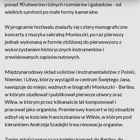
ponad 90 utworów różnych rozmiarów i gatunków - od
wielkich symfonii po małe formy kameralne.
W programie festiwalu znalazły się cztery monograficzne
koncerty z muzyka sakralną Moniuszki, po raz pierwszy
jednak wykonaną w formie zbliżonej do pierwowzoru z
wykorzystaniem historycznych instrumentów i
zrewidowanych zapisów nutowych.
Międzynarodowy skład solistów i instrumentalistów z Polski,
Niemiec i Litwy, którzy wystąpili w centrum Świętego Jana,
nawiązuje do miejsc ważnych w biografii Moniuszki - Berlina,
w którym studiował i publikował pierwsze utwory oraz
Wilna, w którym przez kilkanaście lat komponował i
pracował jako organista. Premierowy koncert w tej obsadzie
odbył się w kościele franciszkanów w Wilnie, w którym pod
kierunkiem Andrzeja Szadejki trwa renowacja organów.
Zanim artyści wyruszą na kolejny koncert do Berlina, do