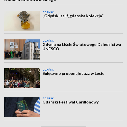
GDAŃSK
„Gdyński szlif, gdańska kolekcja”
GDAŃSK
Gdynia na Liście Światowego Dziedzictwa
UNESCO
GDAŃSK
Sulęczyno proponuje Jazz w Lesie
GDAŃSK
Gdański Festiwal Carillonowy