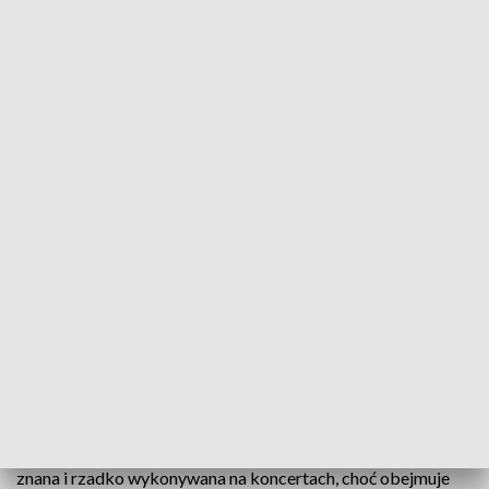
Festiwal Organy Plus w Gdańsku, ale także w Wilnie i Berlinie
Festiwal Organy Plus promuje w tym roku muzykę
sakralną Stanisława Moniuszki - nie tylko w
Gdańsku, ale także w Wilnie i Berlinie. Zapis
koncertów znajdzie się również na płycie, która
nagrywana jest w Centrum Świętego Jana. 4
czerwca minie 150. rocznica urodzin kompozytora.
Twórczość sakralna Stanisława Moniuszki pozostawała
dotychczas w cieniu oper i pieśni kompozytora. Jest słabo
znana i rzadko wykonywana na koncertach, choć obejmuje