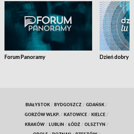
Forum Panoramy
Dzień dobry t
BIAŁYSTOK
/
BYDGOSZCZ
/
GDAŃSK
/
GORZÓW WLKP.
/
KATOWICE
/
KIELCE
/
KRAKÓW
/
LUBLIN
/
ŁÓDŹ
/
OLSZTYN
/