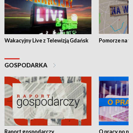
Wakacyjny Live z Telewizją Gdańsk
Pomorze na 
GOSPODARKA
Raport gospodarczy
O pracy po pr