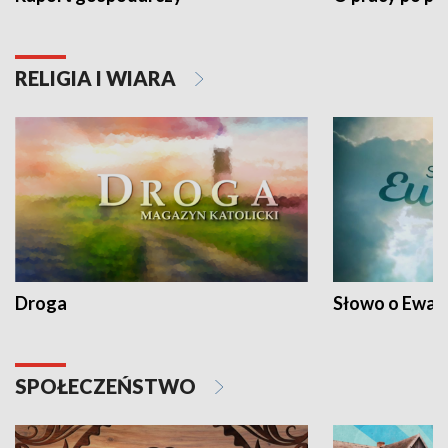
RELIGIA I WIARA
Droga
Słowo o Ewang
SPOŁECZEŃSTWO