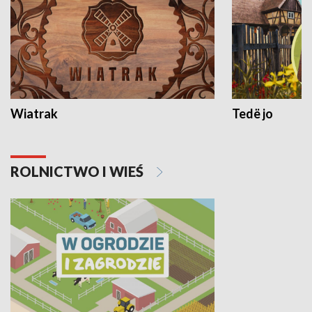
Wiatrak
Tedë jo
ROLNICTWO I WIEŚ