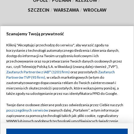
OPOLE
/
POZNAŃ
/
RZESZÓW
/
SZCZECIN
/
WARSZAWA
/
WROCŁAW
Szanujemy Twoją prywatność
Dołącz do nas:
Kliknij "Akceptuję i przechodzę do serwisu", aby wyrazić zgody na
korzystanie z technologii automatycznego śledzenia i zbierania danych,
TVP
dostęp do informacji na Twoim urządzeniu końcowym i ich
Abonament TVP
przechowywanie oraz na przetwarzanie Twoich danych osobowych przez
Regulamin TVP
nas, czyli Telewizję Polską S.A. w likwidacji (zwaną dalej również „TVP”),
Emisja w TVP
Zaufanych Partnerów z IAB* (1201 firm)
oraz pozostałych
Zaufanych
Polityka prywatności
Partnerów TVP (93 firm)
, w celach marketingowych (w tym do
Centrum informacji TVP
Moje zgody
zautomatyzowanego dopasowania reklam do Twoich zainteresowań i
mierzenia ich skuteczności) i pozostałych, które wskazujemy poniżej, a
Naziemna Telewizja Cyfrowa
Pomoc
także zgody na udostępnianie przez nas identyfikatora PPID do Google.
Sklep TVP
Biuro reklamy
Twoje dane osobowe zbierane podczas odwiedzania przez Ciebie naszych
Rada Programowa
poszczególnych serwisów
zwanych dalej „Portalem”, w tym informacje
Kontakt
zapisywane za pomocą technologii takich jak: pliki cookie, sygnalizatory
System NOS
WWW lub innych podobnych technologii umożliwiających świadczenie
dopasowanych i bezpiecznych usług, personalizację treści oraz reklam,
Informacje o nadawcy
Kanały
udostępnianie funkcji mediów społecznościowych oraz analizowanie