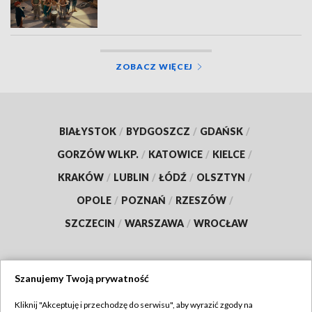
ZOBACZ WIĘCEJ
BIAŁYSTOK
/
BYDGOSZCZ
/
GDAŃSK
/
GORZÓW WLKP.
/
KATOWICE
/
KIELCE
/
KRAKÓW
/
LUBLIN
/
ŁÓDŹ
/
OLSZTYN
/
OPOLE
/
POZNAŃ
/
RZESZÓW
/
SZCZECIN
/
WARSZAWA
/
WROCŁAW
Szanujemy Twoją prywatność
Dołącz do nas:
Kliknij "Akceptuję i przechodzę do serwisu", aby wyrazić zgody na