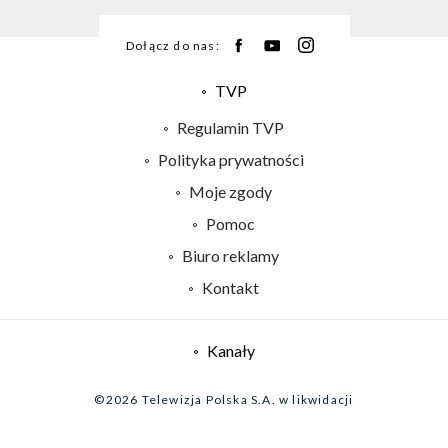
Dołącz do nas:
TVP
Abonament TVP
Regulamin TVP
Emisja w TVP
Polityka prywatności
Centrum informacji TVP
Moje zgody
Naziemna Telewizja Cyfrowa
Pomoc
Sklep TVP
Biuro reklamy
Rada Programowa
Kontakt
System NOS
Informacje o nadawcy
Kanały
Program dla prasy
©2026 Telewizja Polska S.A. w likwidacji
Biuro Reklamy
Ogłoszenie przetargowe