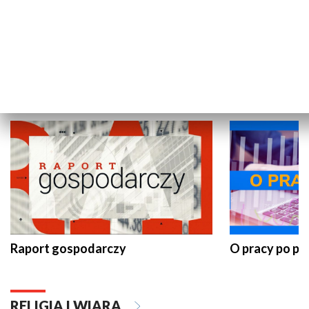
Wakacyjny Live z Telewizją Gdańsk
Pomorze na 
GOSPODARKA
Raport gospodarczy
O pracy po pr
RELIGIA I WIARA