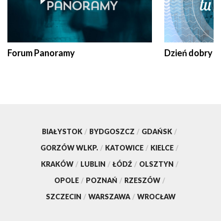
Forum Panoramy
Dzień dobry t
BIAŁYSTOK
/
BYDGOSZCZ
/
GDAŃSK
/
GORZÓW WLKP.
/
KATOWICE
/
KIELCE
/
KRAKÓW
/
LUBLIN
/
ŁÓDŹ
/
OLSZTYN
/
OPOLE
/
POZNAŃ
/
RZESZÓW
/
SZCZECIN
/
WARSZAWA
/
WROCŁAW