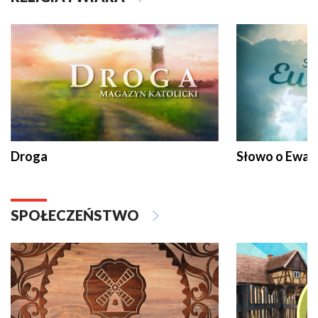
Droga
Słowo o Ewang
SPOŁECZEŃSTWO