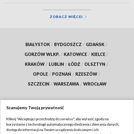
ZOBACZ WIĘCEJ
BIAŁYSTOK
/
BYDGOSZCZ
/
GDAŃSK
/
GORZÓW WLKP.
/
KATOWICE
/
KIELCE
/
KRAKÓW
/
LUBLIN
/
ŁÓDŹ
/
OLSZTYN
/
OPOLE
/
POZNAŃ
/
RZESZÓW
/
SZCZECIN
/
WARSZAWA
/
WROCŁAW
Szanujemy Twoją prywatność
Dołącz do nas:
Kliknij "Akceptuję i przechodzę do serwisu", aby wyrazić zgody na
korzystanie z technologii automatycznego śledzenia i zbierania danych,
TVP
dostęp do informacji na Twoim urządzeniu końcowym i ich