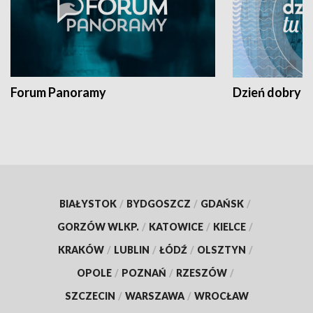
Forum Panoramy
Dzień dobry t
BIAŁYSTOK
/
BYDGOSZCZ
/
GDAŃSK
/
GORZÓW WLKP.
/
KATOWICE
/
KIELCE
/
KRAKÓW
/
LUBLIN
/
ŁÓDŹ
/
OLSZTYN
/
OPOLE
/
POZNAŃ
/
RZESZÓW
/
SZCZECIN
/
WARSZAWA
/
WROCŁAW