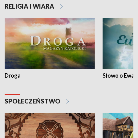
RELIGIA I WIARA
Droga
Słowo o Ewang
SPOŁECZEŃSTWO