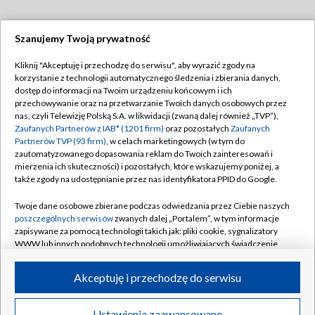
Szanujemy Twoją prywatność
Dołącz do nas:
Kliknij "Akceptuję i przechodzę do serwisu", aby wyrazić zgody na
korzystanie z technologii automatycznego śledzenia i zbierania danych,
TVP
dostęp do informacji na Twoim urządzeniu końcowym i ich
Abonament TVP
przechowywanie oraz na przetwarzanie Twoich danych osobowych przez
Regulamin TVP
nas, czyli Telewizję Polską S.A. w likwidacji (zwaną dalej również „TVP”),
Emisja w TVP
Zaufanych Partnerów z IAB* (1201 firm)
oraz pozostałych
Zaufanych
Polityka prywatności
Partnerów TVP (93 firm)
, w celach marketingowych (w tym do
Centrum informacji TVP
Moje zgody
zautomatyzowanego dopasowania reklam do Twoich zainteresowań i
mierzenia ich skuteczności) i pozostałych, które wskazujemy poniżej, a
Naziemna Telewizja Cyfrowa
Pomoc
także zgody na udostępnianie przez nas identyfikatora PPID do Google.
Sklep TVP
Biuro reklamy
Twoje dane osobowe zbierane podczas odwiedzania przez Ciebie naszych
Rada Programowa
poszczególnych serwisów
zwanych dalej „Portalem”, w tym informacje
Kontakt
zapisywane za pomocą technologii takich jak: pliki cookie, sygnalizatory
System NOS
WWW lub innych podobnych technologii umożliwiających świadczenie
dopasowanych i bezpiecznych usług, personalizację treści oraz reklam,
Informacje o nadawcy
Kanały
udostępnianie funkcji mediów społecznościowych oraz analizowanie
Akceptuję i przechodzę do serwisu
ruchu w Internecie.
Program dla prasy
©2026 Telewizja Polska S.A. w likwidacji
Biuro Reklamy
Twoje dane osobowe zbierane podczas odwiedzania przez Ciebie
Ustawienia zaawansowane