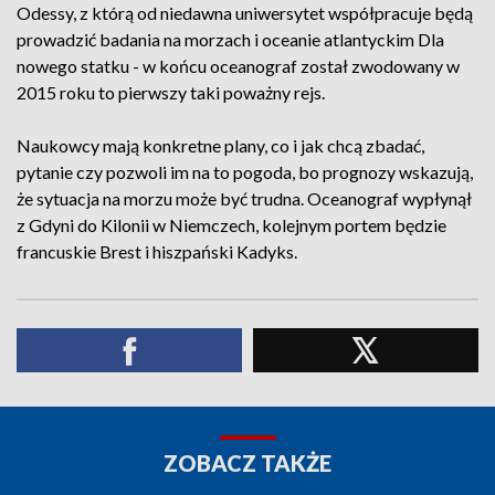
Odessy, z którą od niedawna uniwersytet współpracuje będą
prowadzić badania na morzach i oceanie atlantyckim Dla
nowego statku - w końcu oceanograf został zwodowany w
2015 roku to pierwszy taki poważny rejs.
Naukowcy mają konkretne plany, co i jak chcą zbadać,
pytanie czy pozwoli im na to pogoda, bo prognozy wskazują,
że sytuacja na morzu może być trudna. Oceanograf wypłynął
z Gdyni do Kilonii w Niemczech, kolejnym portem będzie
francuskie Brest i hiszpański Kadyks.
ZOBACZ TAKŻE