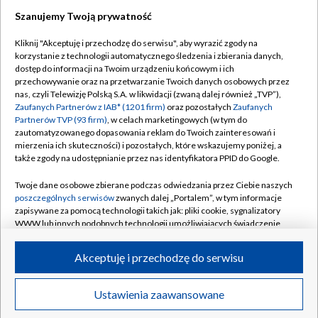
Szanujemy Twoją prywatność
Dołącz do nas:
Kliknij "Akceptuję i przechodzę do serwisu", aby wyrazić zgody na
korzystanie z technologii automatycznego śledzenia i zbierania danych,
TVP
dostęp do informacji na Twoim urządzeniu końcowym i ich
Abonament TVP
przechowywanie oraz na przetwarzanie Twoich danych osobowych przez
Regulamin TVP
nas, czyli Telewizję Polską S.A. w likwidacji (zwaną dalej również „TVP”),
Emisja w TVP
Polityka prywatności
Zaufanych Partnerów z IAB* (1201 firm)
oraz pozostałych
Zaufanych
Partnerów TVP (93 firm)
, w celach marketingowych (w tym do
Centrum informacji TVP
Moje zgody
zautomatyzowanego dopasowania reklam do Twoich zainteresowań i
mierzenia ich skuteczności) i pozostałych, które wskazujemy poniżej, a
Naziemna Telewizja Cyfrowa
Pomoc
także zgody na udostępnianie przez nas identyfikatora PPID do Google.
Sklep TVP
Biuro reklamy
Twoje dane osobowe zbierane podczas odwiedzania przez Ciebie naszych
Rada Programowa
Kontakt
poszczególnych serwisów
zwanych dalej „Portalem”, w tym informacje
zapisywane za pomocą technologii takich jak: pliki cookie, sygnalizatory
System NOS
WWW lub innych podobnych technologii umożliwiających świadczenie
dopasowanych i bezpiecznych usług, personalizację treści oraz reklam,
Informacje o nadawcy
Kanały
udostępnianie funkcji mediów społecznościowych oraz analizowanie
Akceptuję i przechodzę do serwisu
ruchu w Internecie.
Program dla prasy
©2026 Telewizja Polska S.A. w likwidacji
Biuro Reklamy
Twoje dane osobowe zbierane podczas odwiedzania przez Ciebie
Ustawienia zaawansowane
poszczególnych serwisów
na Portalu, takie jak adresy IP, identyfikatory
Ogłoszenie przetargowe
Twoich urządzeń końcowych i identyfikatory plików cookie, informacje o