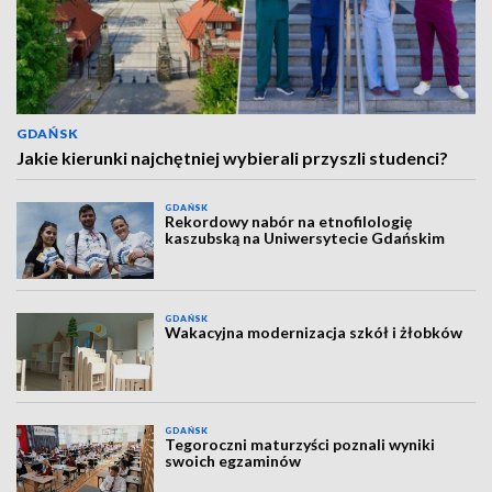
GDAŃSK
Jakie kierunki najchętniej wybierali przyszli studenci?
GDAŃSK
Rekordowy nabór na etnofilologię
kaszubską na Uniwersytecie Gdańskim
GDAŃSK
Wakacyjna modernizacja szkół i żłobków
GDAŃSK
Tegoroczni maturzyści poznali wyniki
swoich egzaminów